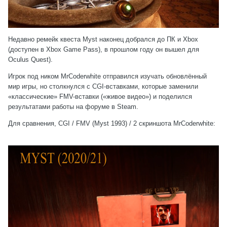
Недавно ремейк квеста Myst наконец добрался до
ПК
и
Xbox
(доступен в Xbox Game Pass), в прошлом году он вышел для
Oculus Quest
).
Игрок под ником MrCoderwhite отправился изучать обновлённый
мир игры, но столкнулся с CGI-вставками, которые заменили
«классические» FMV-вставки («живое видео») и
поделился
результатами работы на форуме в Steam.
Для сравнения, CGI / FMV (Myst 1993) / 2 скриншота MrCoderwhite: