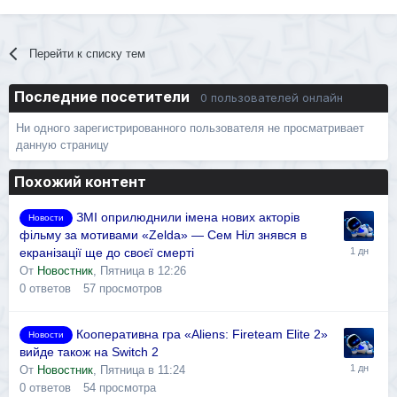
Перейти к списку тем
Последние посетители
0 пользователей онлайн
Ни одного зарегистрированного пользователя не просматривает
данную страницу
Похожий контент
ЗМІ оприлюднили імена нових акторів
Новости
фільму за мотивами «Zelda» — Сем Ніл знявся в
екранізації ще до своєї смерті
От
Новостник
,
Пятница в 12:26
0
ответов
57
просмотров
Кооперативна гра «Aliens: Fireteam Elite 2»
Новости
вийде також на Switch 2
От
Новостник
,
Пятница в 11:24
0
ответов
54
просмотра