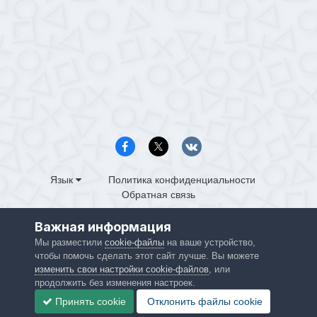
Язык
Политика конфиденциальности
Обратная связь
PS4.in.ua
Важная информация
Powered by Invision Community
Мы разместили
cookie-файлы
на ваше устройство,
чтобы помочь сделать этот сайт лучше. Вы можете
изменить свои настройки cookie-файлов
, или
продолжить без изменения настроек.
Принять cookie
Отклонить файлы сookie