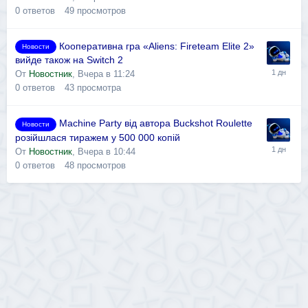
0
ответов
49
просмотров
Кооперативна гра «Aliens: Fireteam Elite 2»
Новости
вийде також на Switch 2
От
Новостник
,
Вчера в 11:24
0
ответов
43
просмотра
Machine Party від автора Buckshot Roulette
Новости
розійшлася тиражем у 500 000 копій
От
Новостник
,
Вчера в 10:44
0
ответов
48
просмотров