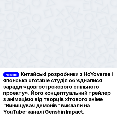
Китайські розробники з HoYoverse і
Новости
японська ufotable студія об'єдналися
заради «довгострокового спільного
проекту». Його концептуальний трейлер
з анімацією від творців хітового аніме
"Винищувач демонів" виклали на
YouTube-каналі Genshin Impact.