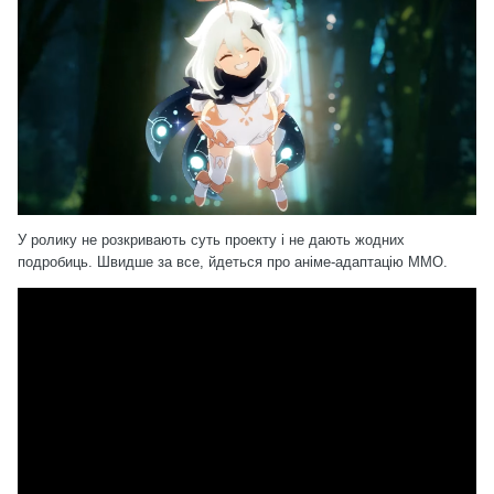
У ролику не розкривають суть проекту і не дають жодних
подробиць. Швидше за все, йдеться про аніме-адаптацію ММО.