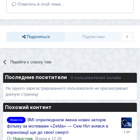
Ответить в этой теме...
Поделиться
Подписчики
0
Перейти к списку тем
Последние посетители
0 пользователей онлайн
Ни одного зарегистрированного пользователя не просматривает
данную страницу
Похожий контент
ЗМІ оприлюднили імена нових акторів
Новости
фільму за мотивами «Zelda» — Сем Ніл знявся в
екранізації ще до своєї смерті
От
Новостник
,
Вчера в 12:26