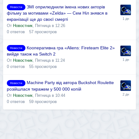
ЗМІ оприлюднили імена нових акторів
Новости
фільму за мотивами «Zelda» — Сем Ніл знявся в
екранізації ще до своєї смерті
От
Новостник
,
Пятница в 12:26
0
ответов
57
просмотров
Кооперативна гра «Aliens: Fireteam Elite 2»
Новости
вийде також на Switch 2
От
Новостник
,
Пятница в 11:24
0
ответов
55
просмотров
Machine Party від автора Buckshot Roulette
Новости
розійшлася тиражем у 500 000 копій
От
Новостник
,
Пятница в 10:44
0
ответов
59
просмотров