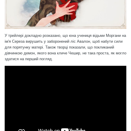
У трейлері докладно розказано, що юна учениця відьми Моргани на
ім'я Сереза вирушить у заборонений ліс Авалон, щоб набути сили
для порятунку матері. Також творці показали, що покликаний
дівчинкою демон, якого вона кличе Чешир, не така проста, як могло
здатися на перший погляд.