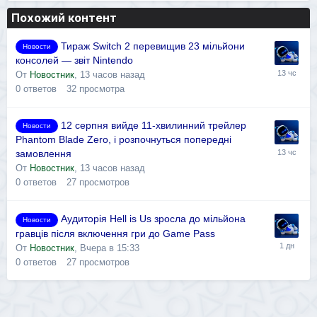
Похожий контент
Тираж Switch 2 перевищив 23 мільйони
Новости
консолей — звіт Nintendo
От
Новостник
,
13 часов назад
0
ответов
32
просмотра
12 серпня вийде 11-хвилинний трейлер
Новости
Phantom Blade Zero, і розпочнуться попередні
замовлення
От
Новостник
,
13 часов назад
0
ответов
27
просмотров
Аудиторія Hell is Us зросла до мільйона
Новости
гравців після включення гри до Game Pass
От
Новостник
,
Вчера в 15:33
0
ответов
27
просмотров