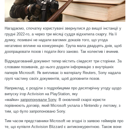
Нагадаємо, спочатку користувачі звернулися до вищої інстанції у
грудні 2022-го, а через три місяці суддя відхилила скаргу. На її
думку, позивачі не надали вагомих доказів того, що угода
негативно вплине на конкуренцію. Група мала двадцять днів, щоб
доопрацювати позов і подати його заново. Так колектив і вчинив.
Відредагований документ тепер містить сімдесят три сторінки. За
словами позивачів, до нього додали інформацію з внутрішніх
паперів Microsoft. Як випливає із матеріалу Reuters, Sony надала
групі частину своїх документів, щоб доповнити позов.
Наприклад, є розділи з подробицями про десятирічну угоду щодо
випуску ігор Activision на PlayStation, яку
«майки»
запропонували Sony
. В оновленій скарзі юристи
порівнюють договір, який Microsoft уклала з Nintendo
у лютому
, з
тим, що було запропоновано Sony.
Тим часом представники Microsoft не згодні із заявою геймерів про
те, що купівля Activision Blizzard є антиконкурентною. Також вони