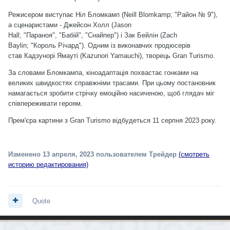
Режисером виступає Ніл Бломкамп (Neill Blomkamp; "Район № 9"),
а сценаристами - Джейсон Холл (Jason
Hall; "Параноя", "Бабій", "Снайпер") і Зак Бейлін (Zach
Baylin; "Король Річард"). Одним із виконавчих продюсерів
став Кадзунорі Ямауті (Kazunori Yamauchi), творець Gran Turismo.
За словами Бломкампа, кіноадаптація похвастає гонками на
великих швидкостях справжніми трасами. При цьому постановник
намагається зробити стрічку емоційно насиченою, щоб глядач міг
співпереживати героям.
Прем'єра картини з Gran Turismo відбудеться 11 серпня 2023 року.
Изменено
13 апреля, 2023
пользователем Трейдер
(смотреть
историю редактирования)
Quote