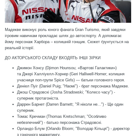
Мадекве виконує роль юного фаната Gran Turismo, який завдяки
ігровим навичкам прокладає шлях до автоспорту. А допомагає
йому персонаж Харбора – колишній гонщик. Сюжет ґрунтується на
реальній історії.
ДО АКТОРСЬКОГО СКЛАДУ ВХОДЯТЬ ІНШІ ЗІРКИ
Джимон Хонсу (Djimon Hounsou; «Вартові Галактики»)
та Джері Халліуелл-Хорнер (Geri Halliwell-Horner; колишня
учасниця поп-групи Spice Girls) — батьки головного героя.
Деніел Пуіг (Daniel Puig; "Наомі") - брат персонажа Мадекве.
Джош Страдовскі (Josha Stradowski; "Колесо часу") -
суперник протагоніста.
Даррен Барнет (Darren Barnett; "Я ніколи не...") - Ще один
суперник.
Томас Кречман (Thomas Kretschman; "Особливо
небезпечний") - батько персонажа Страдовскі.
Орландо Блум (Orlando Bloom; "Володар Кільця") - директор
з гоночного маркетингу.