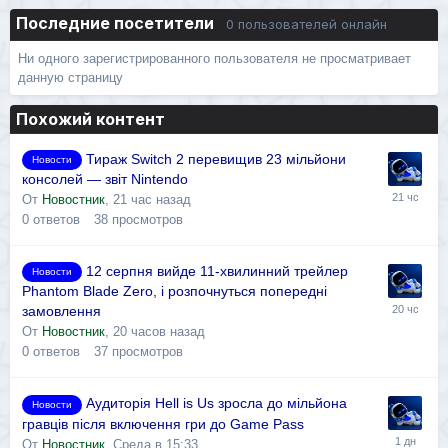
Последние посетители
0 пользователей онлайн
Ни одного зарегистрированного пользователя не просматривает
данную страницу
Похожий контент
Тираж Switch 2 перевищив 23 мільйони
Новости
консолей — звіт Nintendo
От
Новостник
,
21 час назад
0
ответов
38
просмотров
12 серпня вийде 11-хвилинний трейлер
Новости
Phantom Blade Zero, і розпочнуться попередні
замовлення
От
Новостник
,
20 часов назад
0
ответов
37
просмотров
Аудиторія Hell is Us зросла до мільйона
Новости
гравців після включення гри до Game Pass
От
Новостник
,
Среда в 15:33