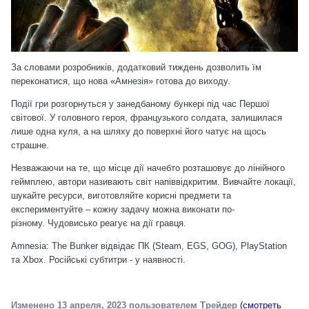
За словами розробників, додатковий тиждень дозволить їм
переконатися, що нова «Амнезія» готова до виходу.
Події гри розгорнуться у занедбаному бункері під час Першої
світової. У головного героя, французького солдата, залишилася
лише одна куля, а на шляху до поверхні його чатує на щось
страшне.
Незважаючи на те, що місце дії начебто розташовує до лінійного
геймплею, автори називають світ напіввідкритим. Вивчайте локації,
шукайте ресурси, виготовляйте корисні предмети та
експериментуйте – кожну задачу можна виконати по-
різному. Чудовисько реагує на дії гравця.
Amnesia: The Bunker відвідає ПК (
Steam
,
EGS
,
GOG
), PlayStation
та Xbox. Російські субтитри - у наявності.
Изменено
13 апреля, 2023
пользователем Трейдер
(смотреть