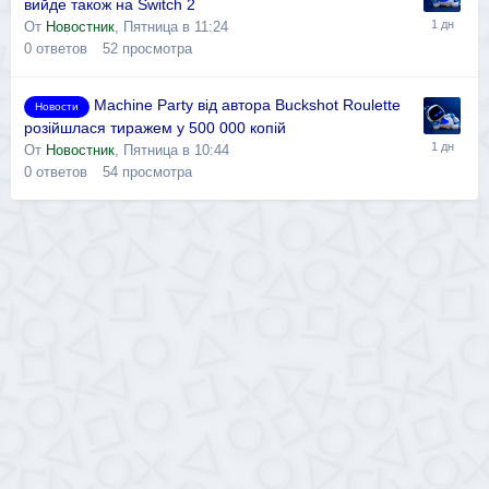
вийде також на Switch 2
От
Новостник
,
Пятница в 11:24
0
ответов
52
просмотра
Machine Party від автора Buckshot Roulette
Новости
розійшлася тиражем у 500 000 копій
От
Новостник
,
Пятница в 10:44
0
ответов
54
просмотра