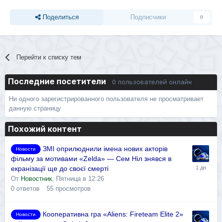
Поделиться
Подписчики
0
Перейти к списку тем
Последние посетители
0 пользователей онлайн
Ни одного зарегистрированного пользователя не просматривает
данную страницу
Похожий контент
ЗМІ оприлюднили імена нових акторів
Новости
фільму за мотивами «Zelda» — Сем Ніл знявся в
екранізації ще до своєї смерті
От
Новостник
,
Пятница в 12:26
0
ответов
55
просмотров
Кооперативна гра «Aliens: Fireteam Elite 2»
Новости