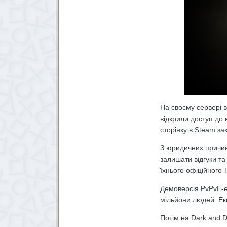
На своєму сервері в
відкрили доступ до 
сторінку в Steam за
З юридичних причин 
залишати відгуки т
їхнього офіційного
Демоверсія PvPvE-
мільйони
людей. Екш
Потім на Dark and D