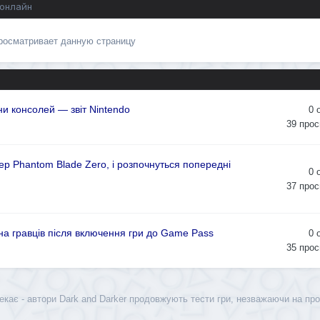
 онлайн
просматривает данную страницу
и консолей — звіт Nintendo
0
39
прос
р Phantom Blade Zero, і розпочнуться попередні
0
37
прос
она гравців після включення гри до Game Pass
0
35
прос
екає - автори Dark and Darker продовжують тести гри, незважаючи на пр