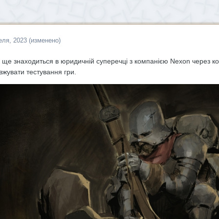
еля, 2023
(изменено)
 ще знаходиться в юридичній суперечці з компанією Nexon через ко
жувати тестування гри.