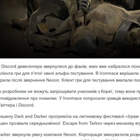
 Discord девелопери звернулися до фанів, яких вже набралося пона
клієнта гри для п'ятої хвилі альфа-тестування. В Ironmace вирішили
крили після звернення Nexon. Клієнт гри для тестування виклали п
розробники не можуть запрошувати учасників з Кореї, тому вони про
а повідомлення про помилки. У Ironmace попросили гравців використ
Твіттера
і
Discord
.
екшену Dark and Darker
прогриміла
на лютневому фестивалі «Іграм
ен прозвали середньовічної Escape from Tarkov через механіку втрат
arker звернула увагу компанія Nexon. Корпорація звинуватила розро