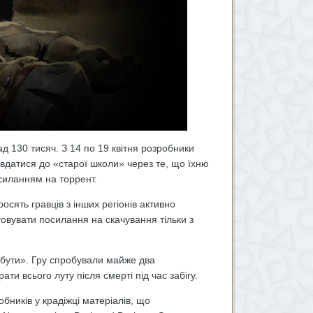
д 130 тисяч. З 14 по 19 квітня розробники
 вдатися до «старої школи» через те, що їхню
осиланням на торрент.
сять гравців з інших регіонів активно
овувати посилання на скачування тільки з
 бути». Гру спробували майже
два
и всього луту після смерті під час забігу.
бників у крадіжці матеріалів, що