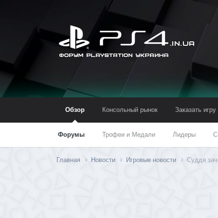
Обзор
Консольный рынок
Заказать игру
Форумы
Трофеи и Медали
Лидеры
С
Главная
Новости
Игровые новости
Суддя зач