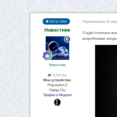
Опубликовано
14 апр
Автор темы
Новостник
Студія Ironmace все
розробникам продов
Новостник
114,9 тыс
Мои устройства:
Playstation 5
Город:
City
Трофеи и Медали