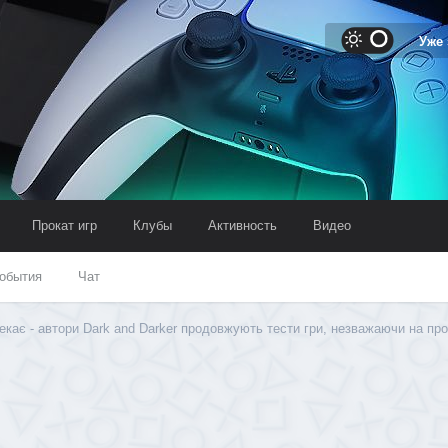
Уже
Прокат игр
Клубы
Активность
Видео
обытия
Чат
екає - автори Dark and Darker продовжують тести гри, незважаючи на пр