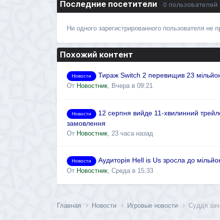
Последние посетители
0 пользователей
Ни одного зарегистрированного пользователя не 
Похожий контент
Тираж Switch 2 перевищив 23 мільйон
Новости
От
Новостник
,
Вчера в 09:21
12 серпня вийде 11-хвилинний трейле
Новости
замовлення
От
Новостник
,
23 часа назад
Аудиторія Hell is Us зросла до мільй
Новости
От
Новостник
,
Среда в 15:33
Главная
Новости
Игровые новости
Суддя зач