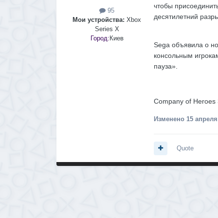
чтобы присоединить
95
десятилетний разры
Мои устройства:
Xbox
Series X
Город:
Киев
Sega объявила о но
консольным игрокам
пауза».
Company of Heroes 
Изменено
15 апреля
Quote