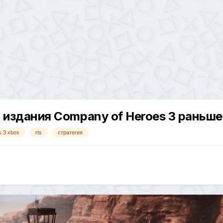
 издания Company of Heroes 3 раньш
s 3 xbox
rts
стратегия