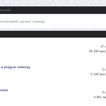
 онлайн
просматривает данную страницу
37
49 339
прос
 в воздухе геймпад
0
5 148
прос
йнера
0
4 881
пр