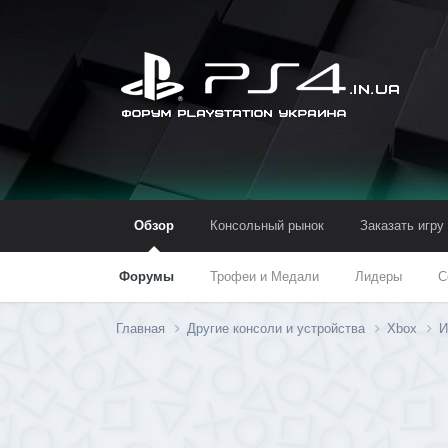
Обзор
Консольный рынок
Заказать игру
Форумы
Трофеи и Медали
Лидеры
С
Главная
Другие консоли и устройства
Xbox
И