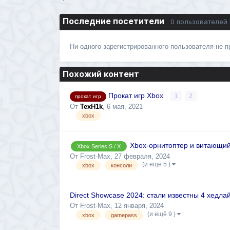
Последние посетители
0 пользователей
Ни одного зарегистрированного пользователя не 
Похожий контент
Прокат игр Xbox
1
2
прокат игр
От
TexH1k
,
6 мая, 2021
xbox
Xbox-орнитоптер и витающий
Xbox Series S / X
От
Frost-Max
,
27 февраля, 2024
(и ещё 5 )
xbox
консоли
Direct Showcase 2024: стали известны 4 хедла
От
Frost-Max
,
12 января, 2024
(и ещё 9 )
xbox
gamepass