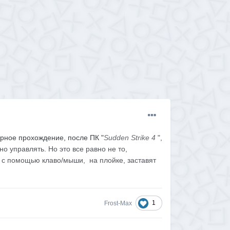
орное прохождение, после ПК "
Sudden Strike 4
",
тно управлять. Но это
все равно не то,
, с помощью клаво/мыши, на плойке, заставят
1
Frost-Max