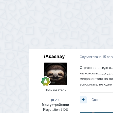
iAsashay
Опубликовано
15 апр
Стратегии в виде 
на консоли....Да д
микроконтоля на п
вспомнить, не один
Пользователь
Quote
202
Мои устройства:
Playstation 5 DE