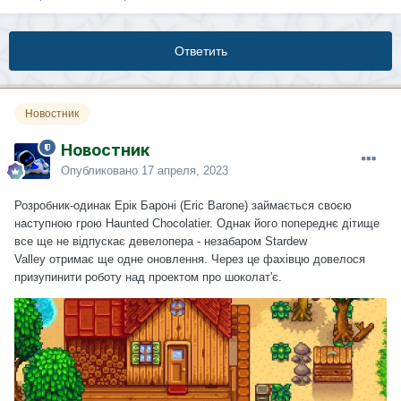
Ответить
Новостник
Новостник
Опубликовано
17 апреля, 2023
Розробник-одинак Ерік Бароні (Eric Barone) займається своєю
наступною грою Haunted Chocolatier. Однак його попереднє дітище
все ще не відпускає девелопера - незабаром Stardew
Valley отримає ще одне оновлення. Через це фахівцю довелося
призупинити роботу над проектом про шоколат'є.