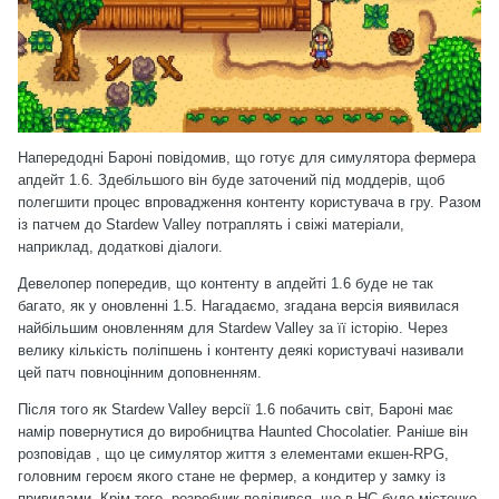
Напередодні Бароні
повідомив
, що готує для симулятора фермера
апдейт 1.6. Здебільшого він буде заточений під моддерів, щоб
полегшити процес впровадження контенту користувача в гру. Разом
із патчем до Stardew Valley
потраплять
і свіжі матеріали,
наприклад, додаткові діалоги.
Девелопер попередив, що контенту в апдейті 1.6 буде не так
багато, як у оновленні 1.5. Нагадаємо, згадана версія
виявилася
найбільшим оновленням
для Stardew Valley за її історію. Через
велику кількість поліпшень і контенту деякі користувачі називали
цей патч повноцінним доповненням.
Після того як Stardew Valley версії 1.6 побачить світ, Бароні має
намір повернутися до виробництва Haunted Chocolatier.
Раніше він
розповідав
, що це симулятор життя з елементами екшен-RPG,
головним героєм якого стане не фермер, а кондитер у замку із
привидами. Крім того, розробник
поділився
, що в HC буде містечко