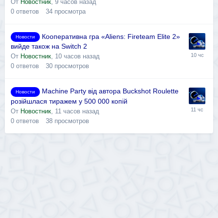
От
Новостник
,
9 часов назад
0
ответов
34
просмотра
Кооперативна гра «Aliens: Fireteam Elite 2»
Новости
вийде також на Switch 2
От
Новостник
,
10 часов назад
0
ответов
30
просмотров
Machine Party від автора Buckshot Roulette
Новости
розійшлася тиражем у 500 000 копій
От
Новостник
,
11 часов назад
0
ответов
38
просмотров