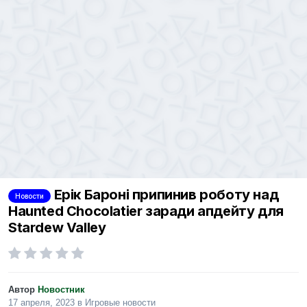
Ерік Бароні припинив роботу над
Новости
Haunted Chocolatier заради апдейту для
Stardew Valley
Автор
Новостник
17 апреля, 2023
в
Игровые новости