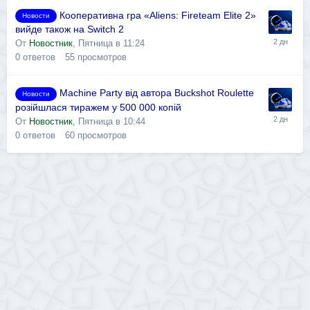
Кооперативна гра «Aliens: Fireteam Elite 2»
Новости
вийде також на Switch 2
От
Новостник
,
Пятница в 11:24
0
ответов
55
просмотров
Machine Party від автора Buckshot Roulette
Новости
розійшлася тиражем у 500 000 копій
От
Новостник
,
Пятница в 10:44
0
ответов
60
просмотров