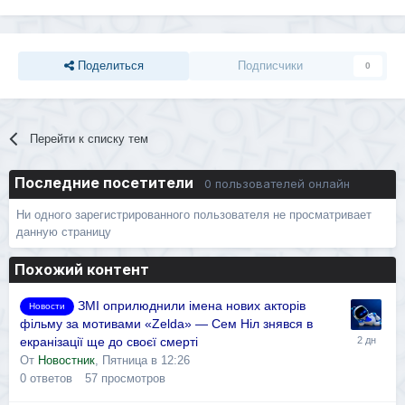
Поделиться
Подписчики
0
Перейти к списку тем
Последние посетители
0 пользователей онлайн
Ни одного зарегистрированного пользователя не просматривает
данную страницу
Похожий контент
ЗМІ оприлюднили імена нових акторів
Новости
фільму за мотивами «Zelda» — Сем Ніл знявся в
екранізації ще до своєї смерті
От
Новостник
,
Пятница в 12:26
0
ответов
57
просмотров