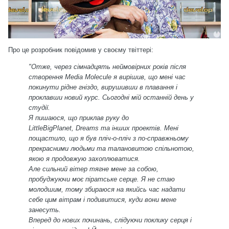
Про це розробник повідомив у своєму твіттері:
"Отже, через сімнадцять неймовірних років після
створення Media Molecule я вирішив, що мені час
покинути рідне гніздо, вирушивши в плавання і
проклавши новий курс. Сьогодні мій останній день у
студії.
Я пишаюся, що приклав руку до
LittleBigPlanet, Dreams та інших проектів. Мені
пощастило, що я був пліч-о-пліч з по-справжньому
прекрасними людьми та талановитою спільнотою,
якою я продовжую захоплюватися.
Але сильний вітер тягне мене за собою,
пробуджуючи моє піратське серце. Я не стаю
молодшим, тому збираюся на якийсь час надати
себе цим вітрам і подивитися, куди вони мене
занесуть.
Вперед до нових починань, слідуючи поклику серця і