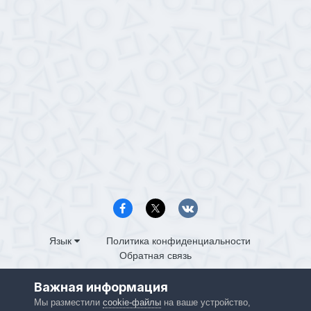
Язык
Политика конфиденциальности
Обратная связь
PS4.in.ua
Важная информация
Powered by Invision Community
Мы разместили
cookie-файлы
на ваше устройство,