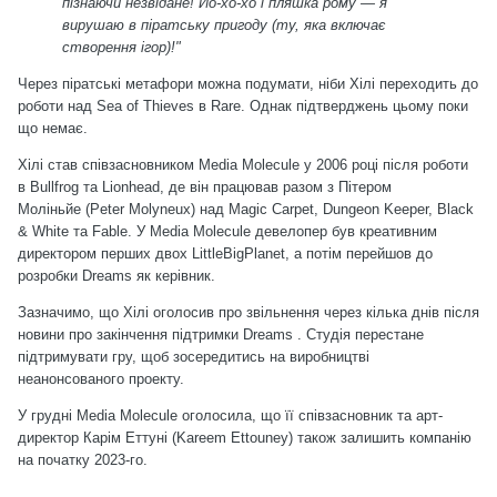
пізнаючи незвідане! Йо-хо-хо і пляшка рому — я
вирушаю в піратську пригоду (ту, яка включає
створення ігор)!"
Через піратські метафори можна подумати, ніби Хілі переходить до
роботи над Sea of Thieves в Rare. Однак підтверджень цьому поки
що немає.
Хілі
став співзасновником
Media Molecule
у 2006 році після роботи
в
Bullfrog
та
Lionhead
, де він працював разом з
Пітером
Моліньйе
(Peter Molyneux) над
Magic Carpet
,
Dungeon Keeper
,
Black
& White
та
Fable
.
У
Media Molecule
девелопер був креативним
директором перших двох
LittleBigPlanet
, а потім перейшов до
розробки
Dreams
як керівник.
Зазначимо, що Хілі оголосив про звільнення через кілька днів після
новини про закінчення підтримки Dreams . Студія перестане
підтримувати гру, щоб зосередитись на виробництві
неанонсованого проекту.
У грудні Media Molecule оголосила, що її співзасновник та арт-
директор Карім Еттуні (Kareem Ettouney) також залишить компанію
на початку 2023-го.