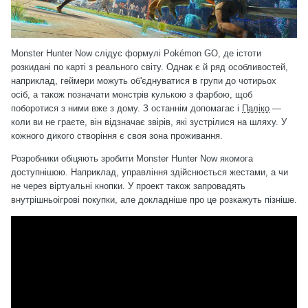
Monster Hunter Now слідує формулі Pokémon GO, де істоти
розкидані по карті з реального світу. Однак є й ряд особливостей,
наприклад, геймери можуть об'єднуватися в групи до чотирьох
осіб, а також позначати монстрів кулькою з фарбою, щоб
поборотися з ними вже з дому. З останнім допомагає і
Паліко
—
коли ви не граєте, він відзначає звірів, які зустрілися на шляху. У
кожного дикого створіння є своя зона проживання.
Розробники обіцяють зробити Monster Hunter Now якомога
доступнішою. Наприклад, управління здійснюється жестами, а чи
не через віртуальні кнопки. У проект також запровадять
внутрішньоігрові покупки, але докладніше про це розкажуть пізніше.