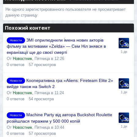
Ни одного зарегистрированного пользователя не просматривает
данную страницу
Похожий контент
ЗМІ оприлюднили імена нових акторів
Новости
фільму за мотивами «Zelda» — Сем Ніл знявся в
екранізації ще до своєї смерті
От
Новостник
,
Пятница в 12:26
0
ответов
57
просмотров
Кооперативна гра «Aliens: Fireteam Elite 2»
Новости
вийде також на Switch 2
От
Новостник
,
Пятница в 11:24
0
ответов
54
просмотра
Machine Party від автора Buckshot Roulette
Новости
розійшлася тиражем у 500 000 копій
От
Новостник
,
Пятница в 10:44
0
ответов
57
просмотров