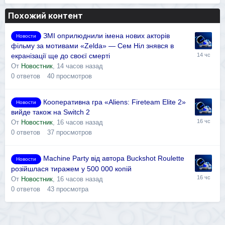
Похожий контент
ЗМІ оприлюднили імена нових акторів
Новости
фільму за мотивами «Zelda» — Сем Ніл знявся в
екранізації ще до своєї смерті
От
Новостник
,
14 часов назад
0
ответов
40
просмотров
Кооперативна гра «Aliens: Fireteam Elite 2»
Новости
вийде також на Switch 2
От
Новостник
,
16 часов назад
0
ответов
37
просмотров
Machine Party від автора Buckshot Roulette
Новости
розійшлася тиражем у 500 000 копій
От
Новостник
,
16 часов назад
0
ответов
43
просмотра