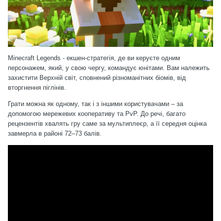
Minecraft Legends - екшен-стратегія, де ви керуєте одним
персонажем, який, у свою чергу, командує юнітами. Вам належить
захистити Верхній світ, сповнений різноманітних біомів, від
вторгнення піглінів.
Грати можна як одному, так і з іншими користувачами – за
допомогою мережевих кооперативу та PvP. До речі, багато
рецензентів хвалять гру саме за мультиплеєр, а її середня оцінка
завмерла в районі 72–73 балів.