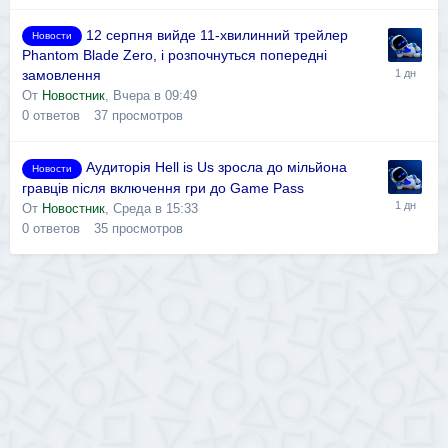
12 серпня вийде 11-хвилинний трейлер
Новости
Phantom Blade Zero, і розпочнуться попередні
замовлення
От
Новостник
,
Вчера в 09:49
0
ответов
37
просмотров
Аудиторія Hell is Us зросла до мільйона
Новости
гравців після включення гри до Game Pass
От
Новостник
,
Среда в 15:33
0
ответов
35
просмотров