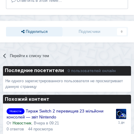
Ответить в этой теме...
Поделиться
Подписчики
0
Перейти к списку тем
Последние посетители
0 пользователей онлайн
Ни одного зарегистрированного пользователя не просматривает
данную страницу
Похожий контент
Тираж Switch 2 перевищив 23 мільйони
Новости
консолей — звіт Nintendo
От
Новостник
,
Вчера в 09:21
0
ответов
44
просмотра