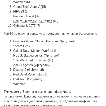
Wartales (6).
Grand Theft Auto V
(15).
FIFA 23 (9).
Resident Evil 4 (8).
Sea of Thieves 2023 Edition
(42).
Cyberpunk 2077
(7)
Топ-10 по виручці серед усіх продуктів, включаючи безкоштовні:
Counter-Strike: Global Offensive (Фрітуплей).
Steam Deck.
Call of Duty: Modern Warfare II.
PUBG: Battlegrounds (Фрітуплей).
Star Wars Jedi: Survivor (16).
Apex Legends (Фрітуплей).
Destiny 2 (Фрітуплей).
Red Dead Redemption 2.
Lost Ark (Фрітуплей).
Wartales.
Тим часом у Seam вже розпочався
фестиваль
головоломок
. Цінопад поширюється на проекти, основне завдання
в яких зводиться до пошуку деталей, розгадування шифрів і так
далі. Захід завершиться 1 травня о 20:00.