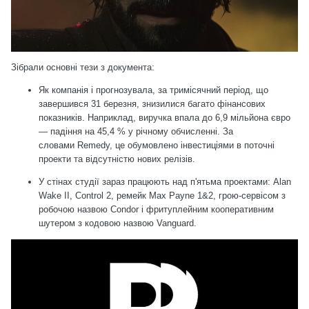
Зібрали основні тези з документа:
Як компанія і прогнозувала, за тримісячний період, що
завершився 31 березня, знизилися багато фінансових
показників. Наприклад, виручка впала до 6,9 мільйона євро
— падіння на 45,4 % у річному обчисленні. За
словами Remedy, це обумовлено інвестиціями в поточні
проекти та відсутністю нових релізів.
У стінах студії зараз працюють над п'ятьма проектами: Alan
Wake II, Control 2, ремейк Max Payne 1&2, грою-сервісом з
робочою назвою Condor і фритуплейним кооперативним
шутером з кодовою назвою Vanguard.