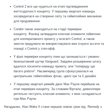
Control 2 все ще нудиться на етапі підтвердження
життєздатності концепту. У першому кварталі команда
зосередилася на створенні світу та геймплейних механіках
для продовження.
Condor також знаходиться на стадії перевірки
концепту. Фахівці затвердили ключові елементи геймплею
для кооперативного проекту у всесвіті Control, а також
змогли придумати як використовувати вже існуючі ассети та
локації з Control у спін-офф.
У фазі перевірки концепту поки що залишається і умовно-
безкоштовний шутер Vanguard. Завдяки розширенню штату
вдалося посилити команду проекту, але "попереду ще
багато роботи". Насамперед група сфокусувалася на
центральних геймплейних фічах, циклі гри та її дизайні.
У першому кварталі ремейк двох Max Payne перейшов на
етап перевірки концепту. За словами Віртали, девелопери
ретельно тестують ключові елементи, з яких складаються
ігри Max Payne.
Нагадаємо, Alan Wake II стане першою новою грою від Remedy з