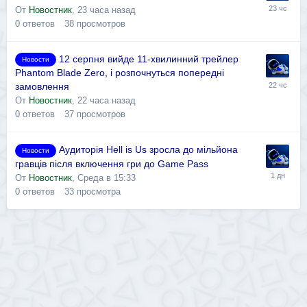
От
Новостник
,
23 часа назад
0
ответов
38
просмотров
12 серпня вийде 11-хвилинний трейлер
Новости
Phantom Blade Zero, і розпочнуться попередні
замовлення
От
Новостник
,
22 часа назад
0
ответов
37
просмотров
Аудиторія Hell is Us зросла до мільйона
Новости
гравців після включення гри до Game Pass
От
Новостник
,
Среда в 15:33
0
ответов
33
просмотра