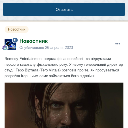
Ответить
Новостник
Новостник
Опубликовано
26 апреля, 2023
Remedy Entertainment
подала
фінансовий звіт за підсумками
першого кварталу фіскального року. У ньому генеральний директор
студії Теро Віртала (Tero Virtala) розповів про те, як просувається
розробка ігор, і чим саме займаються його підопічні.