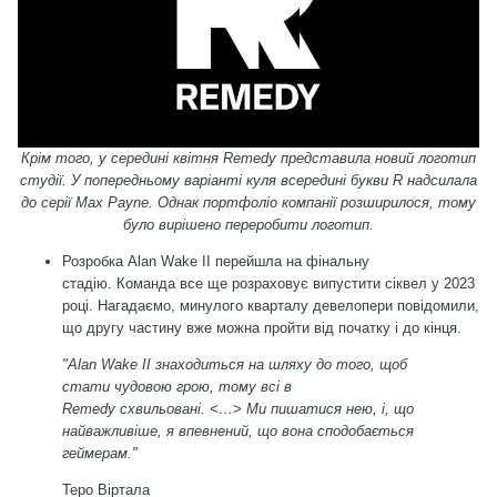
Крім того, у середині квітня Remedy
представила
новий логотип
студії. У попередньому варіанті куля всередині букви R надсилала
до серії Max Payne. Однак портфоліо компанії розширилося, тому
було вирішено переробити логотип.
Розробка Alan Wake II перейшла на фінальну
стадію. Команда все ще розраховує випустити сіквел у 2023
році. Нагадаємо, минулого кварталу девелопери повідомили,
що другу частину вже можна пройти від початку і до кінця.
"Alan Wake II знаходиться на шляху до того, щоб
стати чудовою грою, тому всі в
Remedy схвильовані. <…> Ми пишатися нею, і, що
найважливіше, я впевнений, що вона сподобається
геймерам."
Теро Віртала