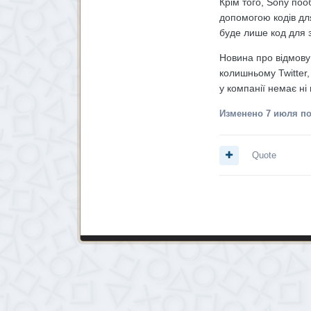
Крім того, Sony поо
допомогою кодів для
буде лише код для 
Новина про відмову 
колишньому Twitter,
у компанії немає ні
Изменено
7 июля
по
Quote