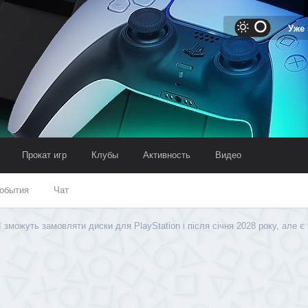
Уже
Прокат игр
Клубы
Активность
Видео
обытия
Чат
ї зможуть замовляти диски для PlayStation і після січня 2028 року, але є