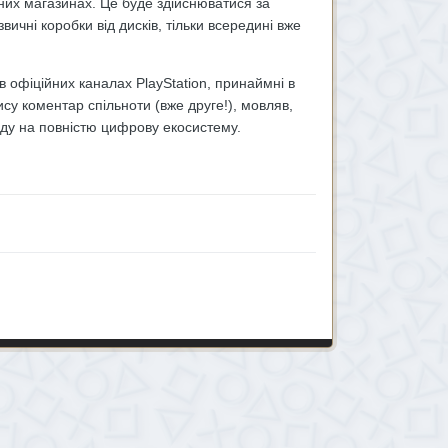
бних магазинах. Це буде здійснюватися за
ичні коробки від дисків, тільки всередині вже
в офіційних каналах PlayStation, принаймні в
су коментар спільноти (
вже друге!
), мовляв,
оду на повністю цифрову екосистему.