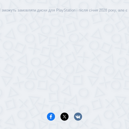
ї зможуть замовляти диски для PlayStation і після січня 2028 року, але є