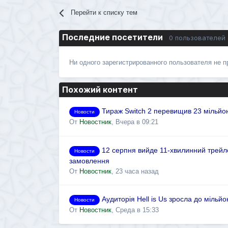
Перейти к списку тем
Последние посетители
0 пользователей
Ни одного зарегистрированного пользователя не 
Похожий контент
Тираж Switch 2 перевищив 23 мільйон
Новости
От
Новостник
,
Вчера в 09:21
12 серпня вийде 11-хвилинний трейле
Новости
замовлення
От
Новостник
,
23 часа назад
Аудиторія Hell is Us зросла до мільй
Новости
От
Новостник
,
Среда в 15:33