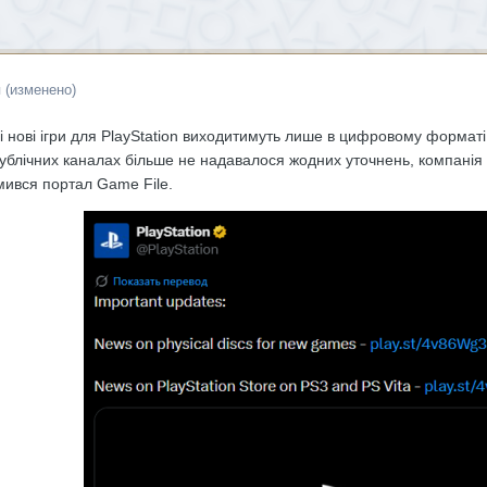
я
(изменено)
сі нові ігри для PlayStation виходитимуть лише в цифровому форматі 
публічних каналах більше не надавалося жодних уточнень, компанія 
мився портал Game File.