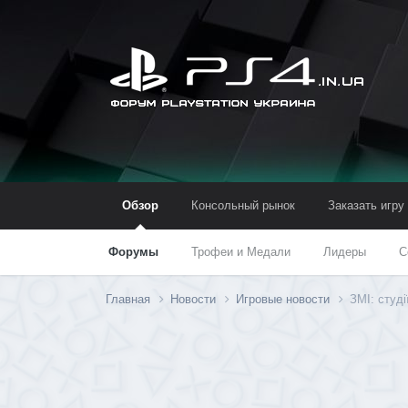
Обзор
Консольный рынок
Заказать игру
Форумы
Трофеи и Медали
Лидеры
С
Главная
Новости
Игровые новости
ЗМІ: студі