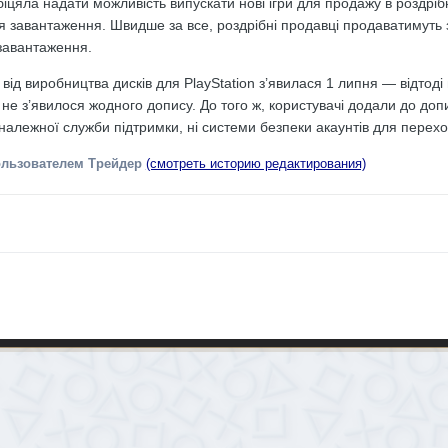
біцяла надати можливість випускати нові ігри для продажу в роздрі
 завантаження. Швидше за все, роздрібні продавці продаватимуть зв
завантаження.
від виробництва дисків для PlayStation з’явилася 1 липня — відтоді 
 не з’явилося жодного допису. До того ж, користувачі
додали
до допи
 належної служби підтримки, ні системи безпеки акаунтів для перех
льзователем Трейдер
(смотреть историю редактирования)