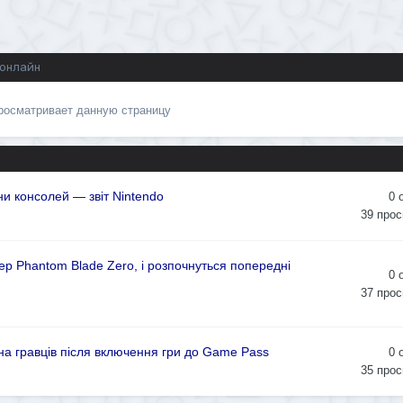
 онлайн
просматривает данную страницу
и консолей — звіт Nintendo
0
39
прос
р Phantom Blade Zero, і розпочнуться попередні
0
37
прос
она гравців після включення гри до Game Pass
0
35
прос