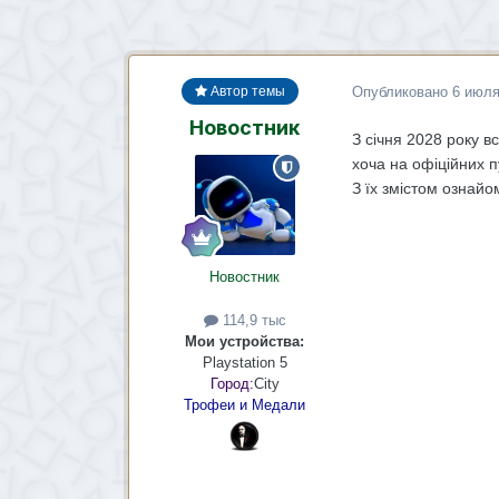
Опубликовано
6 июл
Автор темы
Новостник
З січня 2028 року в
хоча на офіційних 
З їх змістом ознайо
Новостник
114,9 тыс
Мои устройства:
Playstation 5
Город:
City
Трофеи и Медали