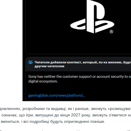
домленнях, розробники та видавці, як і раніше, зможуть «розміщува
 означає, що ігри, випущені до кінця 2027 року, зможуть з’явитися н
міниться, і всі подробиці будуть оприлюднені пізніше.