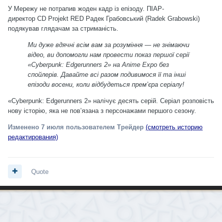
У Мережу не потрапив жоден кадр із епізоду. ПІАР-
директор CD Projekt RED Радек Грабовський (Radek Grabowski)
подякував глядачам за стриманість.
Ми дуже вдячні всім вам за розуміння — не знімаючи
відео, ви допомогли нам провести показ першої серії
«Cyberpunk: Edgerunners 2» на Anime Expo без
спойлерів. Давайте всі разом подивимося її та інші
епізоди восени, коли відбудеться прем’єра серіалу!
«Cyberpunk: Edgerunners 2» налічує десять серій. Серіал розповість
нову історію, яка не пов’язана з персонажами першого сезону.
Изменено
7 июля
пользователем Трейдер
(смотреть историю
редактирования)
Quote