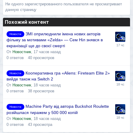
Ни одного зарегистрированного пользователя не просматривает
данную страницу
Похожий контент
ЗМІ оприлюднили імена нових акторів
Новости
фільму за мотивами «Zelda» — Сем Ніл знявся в
екранізації ще до своєї смерті
От
Новостник
,
17 часов назад
0
ответов
40
просмотров
Кооперативна гра «Aliens: Fireteam Elite 2»
Новости
вийде також на Switch 2
От
Новостник
,
18 часов назад
0
ответов
38
просмотров
Machine Party від автора Buckshot Roulette
Новости
розійшлася тиражем у 500 000 копій
От
Новостник
,
18 часов назад
0
ответов
43
просмотра