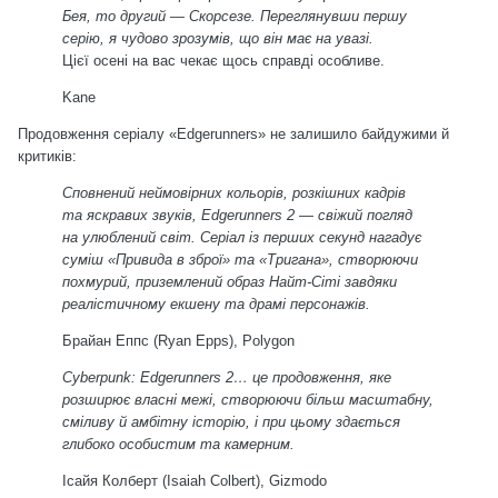
Бея, то другий — Скорсезе. Переглянувши першу
серію, я чудово зрозумів, що він має на увазі.
Цієї осені на вас чекає щось справді особливе.
Kane
Продовження серіалу «Edgerunners» не залишило байдужими й
критиків:
Сповнений неймовірних кольорів, розкішних кадрів
та яскравих звуків, Edgerunners 2 — свіжий погляд
на улюблений світ. Серіал із перших секунд нагадує
суміш «Привида в зброї» та «Тригана», створюючи
похмурий, приземлений образ Найт-Сіті завдяки
реалістичному екшену та драмі персонажів.
Брайан Еппс (Ryan Epps),
Polygon
Cyberpunk: Edgerunners 2… це продовження, яке
розширює власні межі, створюючи більш масштабну,
сміливу й амбітну історію, і при цьому здається
глибоко особистим та камерним.
Ісайя Колберт (Isaiah Colbert),
Gizmodo