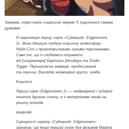
Зокрема, користувачі соціальної мережі X поділилися такими
думками:
Я переглянув першу серію «Cyberpunk: Edgerunners
2». Вона ідеально поєднує класичну атмосферу
Найт-Сіті з приголомшливими новими персонажами.
Саме те, що я сподівався отримати
від [шоураннера] Бартоша Штибора та Studio
Trigger. Першокласна анімація, продюсування
та озвучка. Виглядає неймовірно круто, чумби.
Казуліскі
Перша серія «Edgerunners 2» — неймовірний і чудовий
початок другого сезону, я з нетерпінням чекаю на
решту епізодів.
вицвілий
Сценарист серіалу «Cyberpunk: Edgerunners»
зазначив, що якщо перший сезон був фільмом Майкла