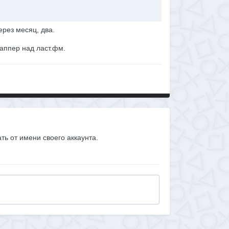
рез месяц, два.
раппер над ласт.фм.
ать от имени своего аккаунта.