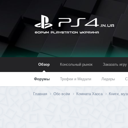
Обзор
Консольный рынок
Заказать игру
Форумы
Трофеи и Медали
Лидеры
С
Главная
Обо всём
Комната Хаоса
Книги, муз