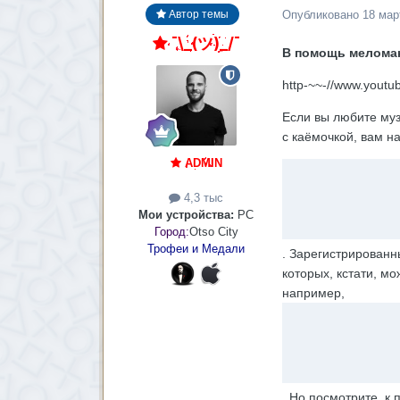
Опубликовано
18 мар
Автор темы
¯\_(ツ)_/¯
В помощь меломан
http-~~-//www.you
Если вы любите муз
с каёмочкой, вам н
ADMIN
4,3 тыс
Мои устройства:
PC
Город:
Otso City
Трофеи и Медали
. Зарегистрированн
которых, кстати, м
например,
. Но посмотрите, к 