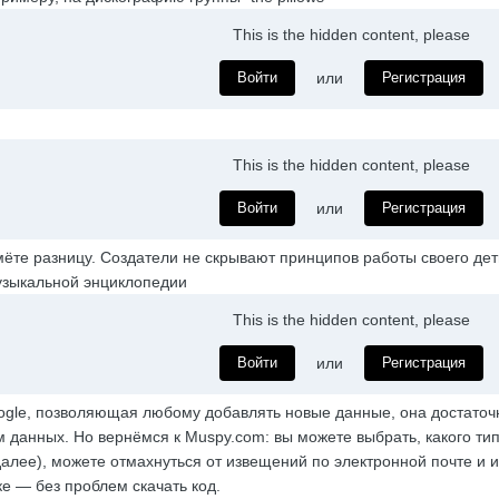
This is the hidden content, please
Войти
или
Регистрация
This is the hidden content, please
Войти
или
Регистрация
мёте разницу. Создатели не скрывают принципов работы своего де
узыкальной энциклопедии
This is the hidden content, please
Войти
или
Регистрация
gle, позволяющая любому добавлять новые данные, она достаточн
 данных. Но вернёмся к Muspy.com: вы можете выбрать, какого типа
далее), можете отмахнуться от извещений по электронной почте и и
ке — без проблем скачать код.