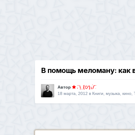
В помощь меломану: как 
Автор
¯\_(ツ)_/¯
18 марта, 2012
в
Книги, музыка, кино,