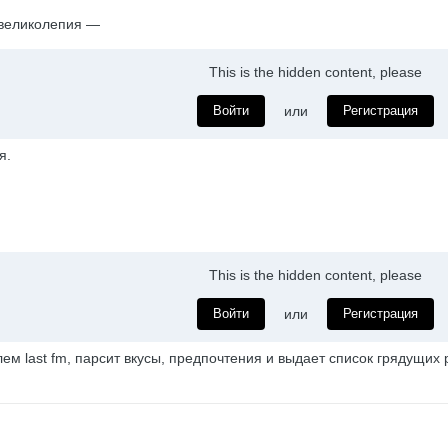
 великолепия —
This is the hidden content, please
Войти
или
Регистрация
я.
This is the hidden content, please
Войти
или
Регистрация
ем last fm, парсит вкусы, предпочтения и выдает список грядущих 