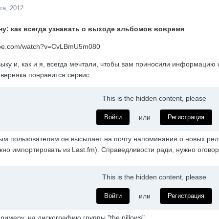
та, 2012
у: как всегда узнавать о выходе альбомов вовремя
tube.com/watch?v=CvLBmU5m080
ыку и, как и я, всегда мечтали, чтобы вам приносили информацию
аверняка понравится сервис
This is the hidden content, please
Войти
или
Регистрация
ым пользователям он высылает на почту напоминания о новых рел
ожно импортировать из Last.fm). Справедливости ради, нужно оговор
This is the hidden content, please
Войти
или
Регистрация
примеру, на дискографию группы "the pillows"