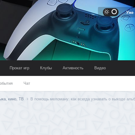
Уже
Прокат игр
Клубы
Активность
Видео
обытия
Чат
ыка, кино, ТВ
В помощь меломану: как всегда узнавать о выходе аль