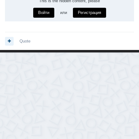
This is the hidden content, please
Войти
или
Регистрация
Quote