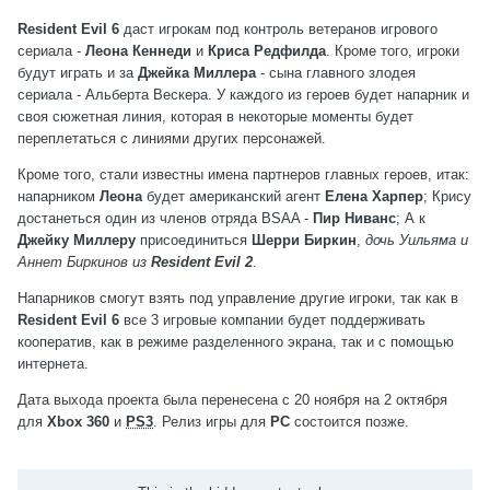
Resident Evil 6
даст игрокам под контроль ветеранов игрового
сериала -
Леона Кеннеди
и
Криса Редфилда
. Кроме того, игроки
будут играть и за
Джейка Миллера
- сына главного злодея
сериала - Альберта Вескера. У каждого из героев будет напарник и
своя сюжетная линия, которая в некоторые моменты будет
переплетаться с линиями других персонажей.
Кроме того, стали известны имена партнеров главных героев, итак:
напарником
Леона
будет американский агент
Елена Харпер
; Крису
достанеться один из членов отряда BSAA -
Пир Ниванс
; А к
Джейку Миллеру
присоединиться
Шерри Биркин
,
дочь Уильяма и
Аннет Биркинов из
Resident Evil 2
.
Напарников смогут взять под управление другие игроки, так как в
Resident Evil 6
все 3 игровые компании будет поддерживать
кооператив, как в режиме разделенного экрана, так и с помощью
интернета.
Дата выхода проекта была перенесена с 20 ноября на 2 октября
для
Xbox 360
и
PS3
. Релиз игры для
РС
состоится позже.