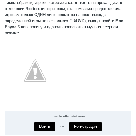
Таким образом, игроки, которые захотят взять на прокат диск в
отделении
Redbox
(исторически, эта компания предоставляла
игрокам только ОДИН диск, несмотря на факт выхода
определенной игры на нескольких CD/DVD), смогут пройти
Max
Payne 3
наполовину и вдоволь повоевать в мультиплеерном
режиме.
This is the hidden content, please
Войти
Регистрация
или