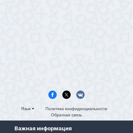
Язык
Политика конфиденциальности
Обратная связь
PS4.in.ua
Важная информация
Powered by Invision Community