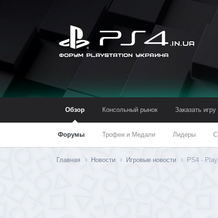
Обзор
Консольный рынок
Заказать игру
Форумы
Трофеи и Медали
Лидеры
С
Главная
Новости
Игровые новости
PS4 - Play