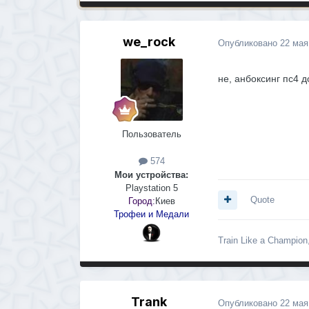
we_rock
Опубликовано
22 мая
не, анбоксинг пс4 
Пользователь
574
Мои устройства:
Playstation 5
Quote
Город:
Киев
Трофеи и Медали
Train Like a Champion
Trank
Опубликовано
22 мая