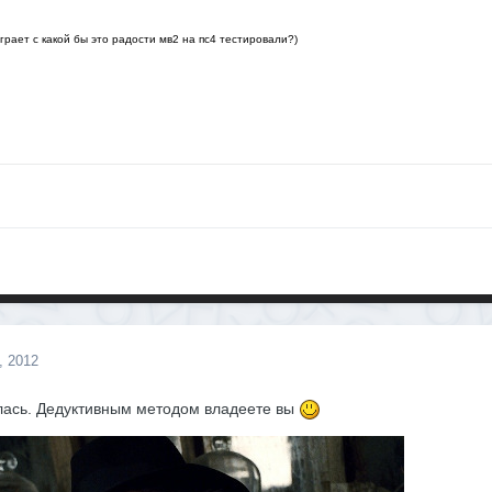
играет
с какой бы это радости мв2 на пс4 тестировали?)
, 2012
алась. Дедуктивным методом владеете вы