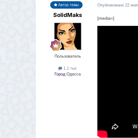
Опубликовано
22 мая
Автор темы
SolidMaks
[media=]
Пользователь
1,1 тыс
Город:
Одесса