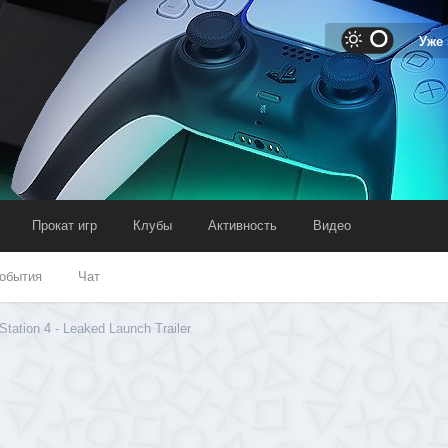
Уже
Прокат игр
Клубы
Активность
Видео
обытия
Чат
Station 4 - Leaked Launch Trailer