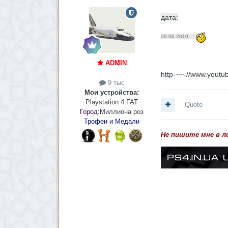
дата:
09.06.2010
ADMIN
http-~~-//www.you
9 тыс
Мои устройства:
Playstation 4 FAT
Quote
Город:
Миллиона роз
Трофеи и Медали
Не пишите мне в л