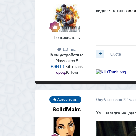
видно что тип в
мв2 
Пользователь
1,8 тыс
Quote
Мои устройства:
Playstation 5
PSN ID:
KillaTrank
Город:
K-Town
Опубликовано
22 мая
Автор темы
SolidMaks
Хм...загадка не уд