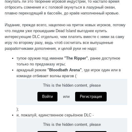
покупать ли это творение игровой индустрии, то настало время
отбросить сомнения и с головой окунуться в лазурный океан,
плавно переходящий в бассейн, до краёв наполненный кровью.
Издание, прежде всего, нацелено на приток новых игроков, потому
что людям уже прошедшим Dead Island выгоднее купить
интересующие DLC отдельно, чем платить вместе с ними за саму
игру по второму разу, ведь чтоб сосчитать все выпущенные
разработчиками дополнения, и целой руки не надо:
тупое оружие под именем
"The Ripper"
, ранее доступное
только по предзаказу игры;
аркадный режим
"Bloodbath Arena"
, где игрок один или в
команде отбивает волны врагов (
This is the hidden content, please
Войти
или
Регистрация
);
и, пожалуй, единственное серьёзное DLC -
This is the hidden content, please