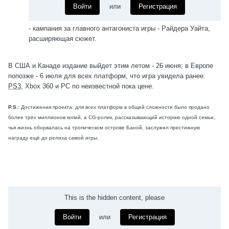
Войти
или
Регистрация
- кампания за главного антагониста игры - Райдера Уайта,
расширяющая сюжет.
В США и Канаде издание выйдет этим летом - 26 июня; в Европе
попозже - 6 июля для всех платформ, что игра увидела ранее:
PS3
, Xbox 360 и PC по неизвестной пока цене.
P.S.:
Достижения проекта: для всех платформ в общей сложности было продано
более трёх миллионов копий, а CG-ролик, рассказывающий историю одной семьи,
чья жизнь оборвалась на тропическом острове Баной, заслужил престижную
награду ещё до релиза самой игры.
This is the hidden content, please
Войти
или
Регистрация