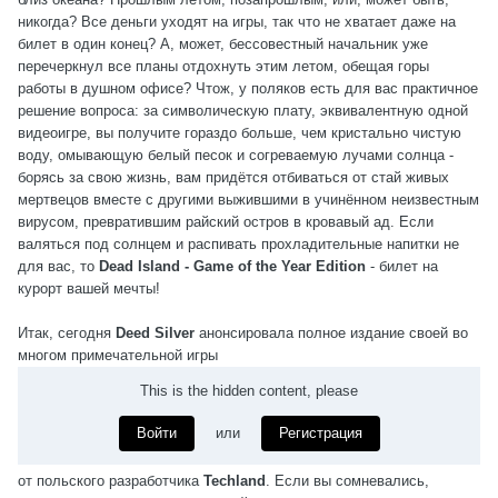
никогда? Все деньги уходят на игры, так что не хватает даже на
билет в один конец? А, может, бессовестный начальник уже
перечеркнул все планы отдохнуть этим летом, обещая горы
работы в душном офисе? Чтож, у поляков есть для вас практичное
решение вопроса: за символическую плату, эквивалентную одной
видеоигре, вы получите гораздо больше, чем кристально чистую
воду, омывающую белый песок и согреваемую лучами солнца -
борясь за свою жизнь, вам придётся отбиваться от стай живых
мертвецов вместе с другими выжившими в учинённом неизвестным
вирусом, превратившим райский остров в кровавый ад. Если
валяться под солнцем и распивать прохладительные напитки не
для вас, то
Dead Island - Game of the Year Edition
- билет на
курорт вашей мечты!
Итак, сегодня
Deed Silver
анонсировала полное издание своей во
многом примечательной игры
This is the hidden content, please
Войти
или
Регистрация
от польского разработчика
Techland
. Если вы сомневались,