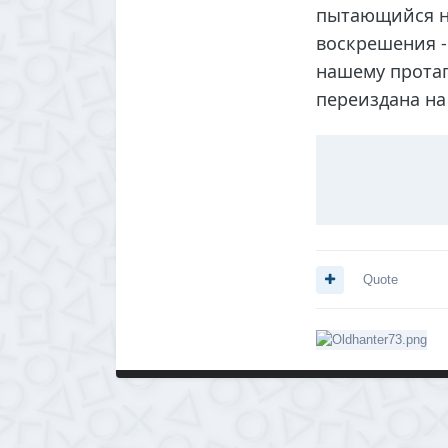
пытающийся н
воскрешения -
нашему протаг
переиздана н
Quote