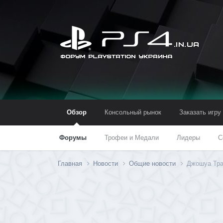
Обзор
Консольный рынок
Заказать игру
Форумы
Трофеи и Медали
Лидеры
С
Главная
Новости
Общие новости
Джошуа Тра