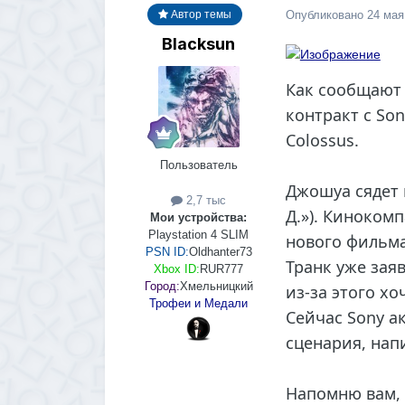
Опубликовано
24 мая
Автор темы
Blacksun
Как сообщают 
контракт с Son
Colossus.
Пользователь
Джошуа сядет 
2,7 тыс
Д.»). Киноком
Мои устройства:
Playstation 4 SLIM
нового фильма
PSN ID:
Oldhanter73
Транк уже зая
Xbox ID:
RUR777
Город:
Хмельницкий
из-за этого хо
Трофеи и Медали
Сейчас Sony а
сценария, нап
Напомню вам, 