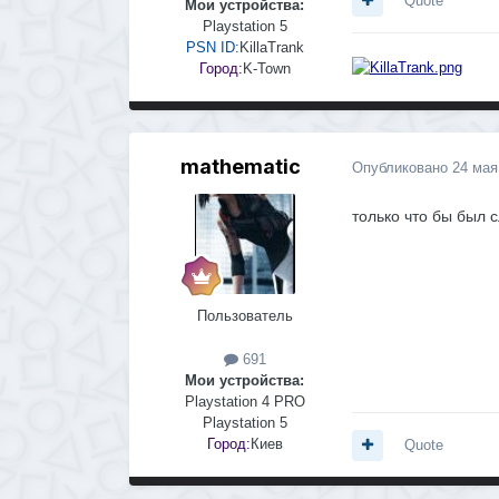
Quote
Мои устройства:
Playstation 5
PSN ID:
KillaTrank
Город:
K-Town
mathematic
Опубликовано
24 мая
только что бы был с
Пользователь
691
Мои устройства:
Playstation 4 PRO
Playstation 5
Город:
Киев
Quote