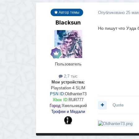
Опубликовано
25 мая
Автор темы
Blacksun
Но пишут что Уэда 
Пользователь
2,7 тыс
Мои устройства:
Playstation 4 SLIM
PSN ID:
Oldhanter73
Xbox ID:
RUR777
Quote
Город:
Хмельницкий
Трофеи и Медали