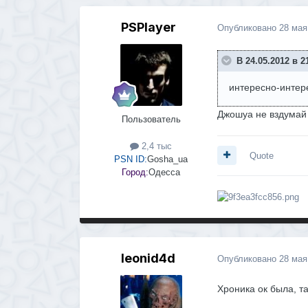
PSPlayer
Опубликовано
28 мая
В 24.05.2012 в 21
интересно-интер
Джошуа не вздумай 
Пользователь
2,4 тыс
Quote
PSN ID:
Gosha_ua
Город:
Одесса
leonid4d
Опубликовано
28 мая
Хроника ок была, та