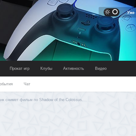
Уже
Прокат игр
Клубы
Активность
Видео
обытия
Чат
нк снимет фильм по Shadow of the Colossus.