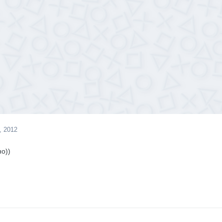
, 2012
о))