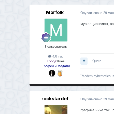
Morfolk
Опубликовано
29 мая
мув опционален, во
Пользователь
4,8 тыс
Quote
Город:
Киев
Трофеи и Медали
"Modern cybernetics is 
rockstardef
Опубликовано
29 мая
графика ниче так ,