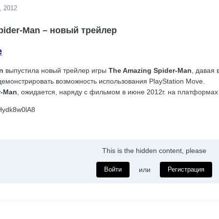
, 2012
pider-Man – новый трейлер
n
выпустила новый трейлер игры
The Amazing Spider-Man
, давая
демонстрировать возможность использования PlayStation Move.
r-Man
, ожидается, наряду с фильмом в июне 2012г. на платформа
ZHydk8w0lA8
This is the hidden content, please
Войти
или
Регистрация