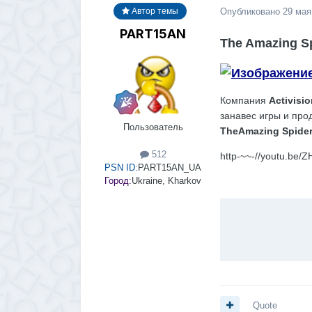
Опубликовано
29 мая
Автор темы
PART15AN
The Amazing S
Компания
Activisio
занавес игры и про
Пользователь
TheAmazing Spide
512
http-~~-//youtu.be/
PSN ID:
PART15AN_UA
Город:
Ukraine, Kharkov
Quote