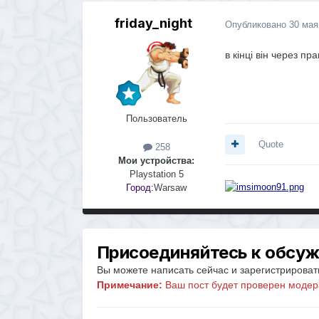
friday_night
Опубликовано
30 мая
в кінці він через п
Пользователь
Quote
258
Мои устройства:
Playstation 5
Город:
Warsaw
Присоединяйтесь к обсу
Вы можете написать сейчас и зарегистрировать
Примечание:
Ваш пост будет проверен модер