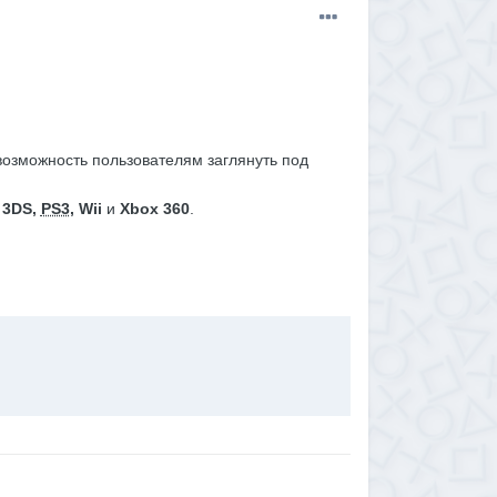
 возможность пользователям заглянуть под
х
3DS,
PS3
, Wii
и
Xbox 360
.