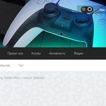
Уже
Прокат игр
Клубы
Активность
Видео
обытия
Чат
ng Spider-Man – новый трейлер