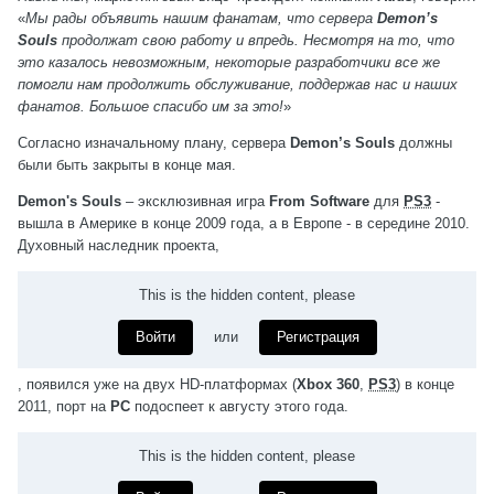
«
Мы рады объявить нашим фанатам, что сервера
Demon’s
Souls
продолжат свою работу и впредь. Несмотря на то, что
это казалось невозможным, некоторые разработчики все же
помогли нам продолжить обслуживание, поддержав нас и наших
фанатов. Большое спасибо им за это!
»
Согласно изначальному плану, сервера
Demon’s Souls
должны
были быть закрыты в конце мая.
Demon's Souls
– эксклюзивная игра
From Software
для
PS3
-
вышла в Америке в конце 2009 года, а в Европе - в середине 2010.
Духовный наследник проекта,
This is the hidden content, please
Войти
или
Регистрация
, появился уже на двух HD-платформах (
Xbox 360
,
PS3
) в конце
2011, порт на
PC
подоспеет к августу этого года.
This is the hidden content, please