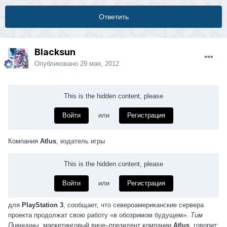
Ответить
Blacksun
Опубликовано
29 мая, 2012
This is the hidden content, please
Войти
или
Регистрация
Компания
Atlus
, издатель игры
This is the hidden content, please
Войти
или
Регистрация
для
PlayStation 3
, сообщает, что североамериканские сервера
проекта продолжат свою работу «в обозримом будущем».
Тим
Пивничны
, маркетинговый вице–президент компании
Atlus
, говорит: