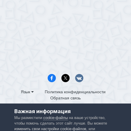
Язык
Политика конфиденциальности
Обратная связь
PS4.in.ua
Важная информация
Powered by Invision Community
Мы разместили
cookie-файлы
на ваше устройство,
чтобы помочь сделать этот сайт лучше. Вы можете
изменить свои настройки cookie-файлов
, или