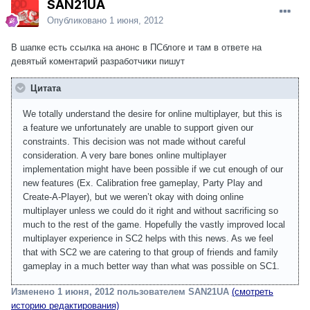
SAN21UA
Опубликовано
1 июня, 2012
В шапке есть ссылка на анонс в ПСблоге и там в ответе на
девятый коментарий разработчики пишут
Цитата
We totally understand the desire for online multiplayer, but this is
a feature we unfortunately are unable to support given our
constraints. This decision was not made without careful
consideration. A very bare bones online multiplayer
implementation might have been possible if we cut enough of our
new features (Ex. Calibration free gameplay, Party Play and
Create-A-Player), but we weren’t okay with doing online
multiplayer unless we could do it right and without sacrificing so
much to the rest of the game. Hopefully the vastly improved local
multiplayer experience in SC2 helps with this news. As we feel
that with SC2 we are catering to that group of friends and family
gameplay in a much better way than what was possible on SC1.
Изменено
1 июня, 2012
пользователем SAN21UA
(смотреть
историю редактирования)