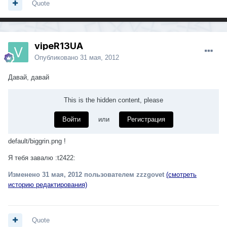
Quote
vipeR13UA
Опубликовано
31 мая, 2012
Давай, давай
This is the hidden content, please
Войти
или
Регистрация
default/biggrin.png !
Я тебя завалю :t2422:
Изменено
31 мая, 2012
пользователем zzzgovet
(смотреть
историю редактирования)
Quote