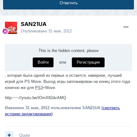
Ответить
SAN21UA
Опубликовано
31 мая, 2012
This is the hidden content, please
Войти
или
Регистрация
, которая была одной из первых и остается, наверное, лучшей
игрой для PS Move. Выход игры запланирован на конец этого года
конечно же для
PS3
+Move.
http-~~-//youtu.be/tOmX82dvAMQ
Изменено
31 мая, 2012
пользователем SAN21UA
(смотреть
историю редактирования)
Quote