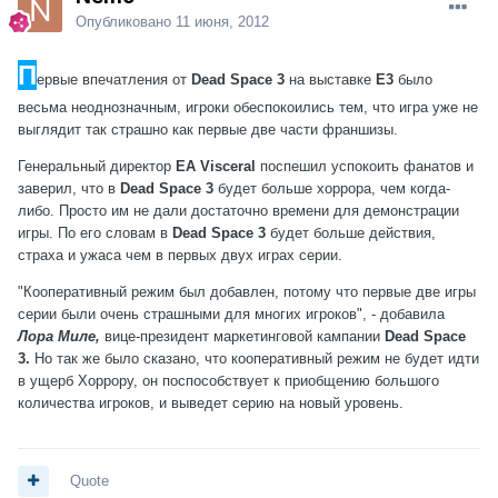
Опубликовано
11 июня, 2012
П
ервые впечатления от
Dead Space 3
на выставке
E3
было
весьма неоднозначным, игроки обеспокоились тем, что игра уже не
выглядит так страшно как первые две части франшизы.
Генеральный директор
EA Visceral
поспешил успокоить фанатов и
заверил, что в
Dead Space 3
будет больше хоррора, чем когда-
либо. Просто им не дали достаточно времени для демонстрации
игры. По его словам в
Dead Space 3
будет больше действия,
страха и ужаса чем в первых двух играх серии.
"Кооперативный режим был добавлен, потому что первые две игры
серии были очень страшными для многих игроков", - добавила
Лора Миле,
вице-президент маркетинговой кампании
Dead Space
3.
Но так же было сказано, что кооперативный режим не будет идти
в ущерб Хоррору, он поспособствует к приобщению большого
количества игроков, и выведет серию на новый уровень.
Quote