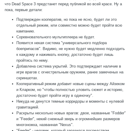
что Dead Space 3 предстанет перед публикой во всей красе. Ну а
пока, первые детали:
Подтвержден кооператив, но пока не ясно, будет ли это
отдельный режим, или совместно можно будет пройти всю
кампанию.
Соревновательного мультиплеера не будет.
Появится некая система "универсального подбора
боеприпасов". Видимо, не нужно будет медленно подходить
к каждому и нажимать кнопку, достаточно будет лишь
пройтись по нему.
Добавлена система укрытий. Это подтверждает наличие в
игре врагов с огнестрельным оружием, ранее замеченых на
скриншотах.
Кооперативный режим добавит новые сцены между Айзеком
и Кларком, но "чтобы полностью уловить сюжет и историю,
достаточно будет пройти игру в одиночку".
Никуда не денутся темные корридоры и моменты с нулевой
гравитацией.
Раскрыты несколько новых врагов: двое, названные "Fodder"
и "Feeder", некий снежный зверь и огромнейших размеров
многоножка, названная "Nexus".
"Feeder" - человек, который заразился посредством