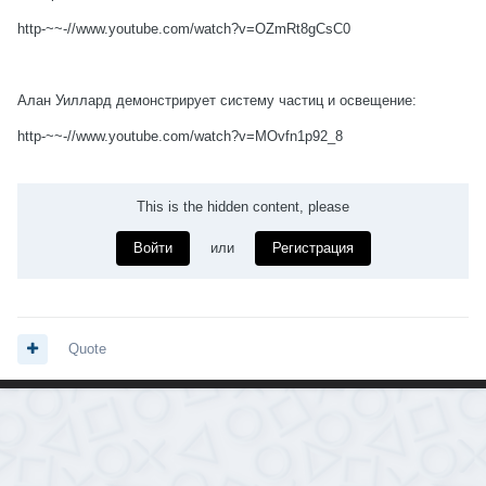
http-~~-//www.youtube.com/watch?v=OZmRt8gCsC0
Алан Уиллард демонстрирует систему частиц и освещение:
http-~~-//www.youtube.com/watch?v=MOvfn1p92_8
This is the hidden content, please
Войти
или
Регистрация
Quote