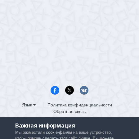
Язык
Политика конфиденциальности
Обратная связь
PS4.in.ua
Важная информация
Powered by Invision Community
Мы разместили
cookie-файлы
на ваше устройство,
чтобы помочь сделать этот сайт лучше. Вы можете