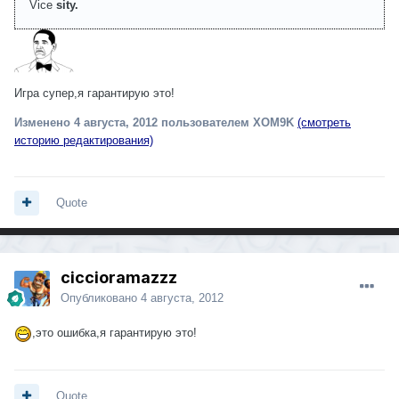
Vice
sity.
Игра супер,я гарантирую это!
Изменено
4 августа, 2012
пользователем XOM9K
(смотреть
историю редактирования)
Quote
ciccioramazzz
Опубликовано
4 августа, 2012
,это ошибка,я гарантирую это!
Quote