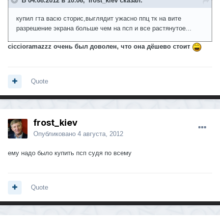
В 04.08.2012 в 10:06, 'frost_kiev сказал:
купил гта васю сторис,выглядит ужасно ппц тк на вите
разрешение экрана больше чем на псп и все растянутое...
ciccioramazzz очень был доволен, что она дёшево стоит
Quote
frost_kiev
Опубликовано
4 августа, 2012
ему надо было купить псп судя по всему
Quote