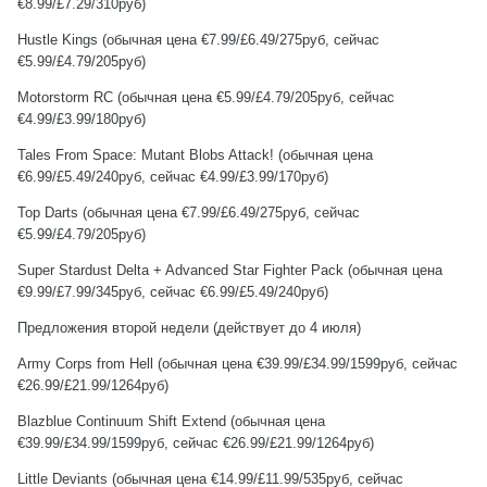
€8.99/£7.29/310руб)
Hustle Kings (обычная цена €7.99/£6.49/275руб, сейчас
€5.99/£4.79/205руб)
Motorstorm RC (обычная цена €5.99/£4.79/205руб, сейчас
€4.99/£3.99/180руб)
Tales From Space: Mutant Blobs Attack! (обычная цена
€6.99/£5.49/240руб, сейчас €4.99/£3.99/170руб)
Top Darts (обычная цена €7.99/£6.49/275руб, сейчас
€5.99/£4.79/205руб)
Super Stardust Delta + Advanced Star Fighter Pack (обычная цена
€9.99/£7.99/345руб, сейчас €6.99/£5.49/240руб)
Предложения второй недели (действует до 4 июля)
Army Corps from Hell (обычная цена €39.99/£34.99/1599руб, сейчас
€26.99/£21.99/1264руб)
Blazblue Continuum Shift Extend (обычная цена
€39.99/£34.99/1599руб, сейчас €26.99/£21.99/1264руб)
Little Deviants (обычная цена €14.99/£11.99/535руб, сейчас