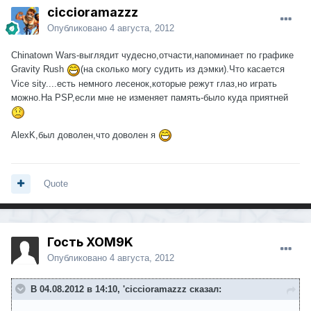
ciccioramazzz
Опубликовано
4 августа, 2012
Chinatown Wars-выглядит чудесно,отчасти,напоминает по графике
Gravity Rush
(на сколько могу судить из дэмки).Что касается
Vice sity....есть немного лесенок,которые режут глаз,но играть
можно.На PSP,если мне не изменяет память-было куда приятней
AlexK,был доволен,что доволен я
Quote
Гость XOM9K
Опубликовано
4 августа, 2012
В 04.08.2012 в 14:10, 'ciccioramazzz сказал: