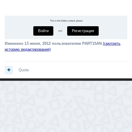
This is the hidden content, please
Войти
Регистрация
или
Изменено
13 июня, 2012
пользователем PART15AN
(смотреть
историю редактирования)
Quote