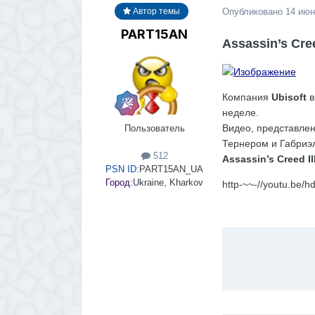
Опубликовано
14 июн
Автор темы
PART15AN
Assassin’s Cre
Компания
Ubisoft
в
неделе.
Видео, представлен
Пользователь
Тернером и Габриэ
512
Assassin’s Creed II
PSN ID:
PART15AN_UA
Город:
Ukraine, Kharkov
http-~~-//youtu.be/