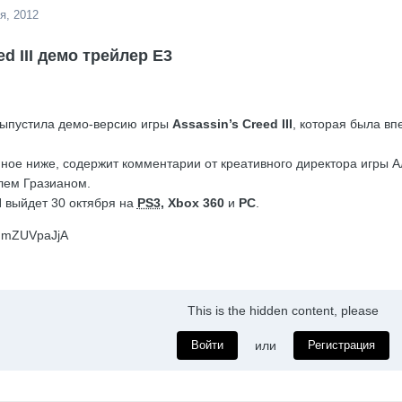
я, 2012
ed III демо трейлер E3
ыпустила демо-версию игры
Assassin’s Creed III
, которая была вп
ное ниже, содержит комментарии от креативного директора игры А
лем Гразианом.
I
выйдет 30 октября на
PS3
, Xbox 360
и
PC
.
hdmZUVpaJjA
This is the hidden content, please
Войти
или
Регистрация