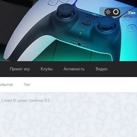
Уже
Прокат игр
Клубы
Активность
Видео
обытия
Чат
 Creed III демо трейлер E3