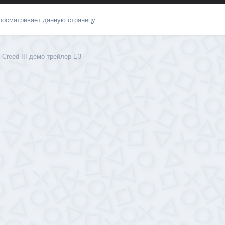
просматривает данную страницу
 Creed III демо трейлер E3