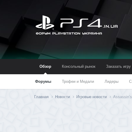
Обзор
Консольный рынок
Заказать игру
Форумы
Трофеи и Медали
Лидеры
С
Главная
Новости
Игровые новости
Assassin’s