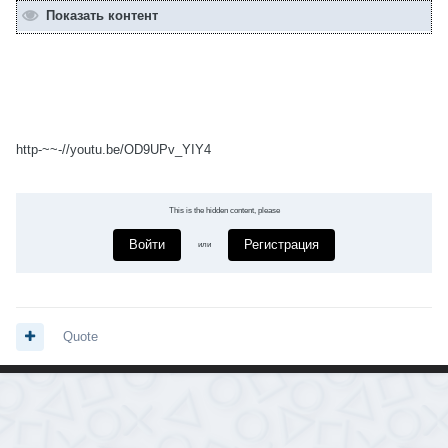
Показать контент
http-~~-//youtu.be/OD9UPv_YIY4
This is the hidden content, please
Войти
Регистрация
или
Quote