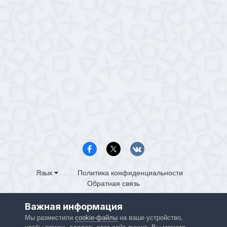
Язык
Политика конфиденциальности
Обратная связь
PS4.in.ua
Важная информация
Powered by Invision Community
Мы разместили
cookie-файлы
на ваше устройство,