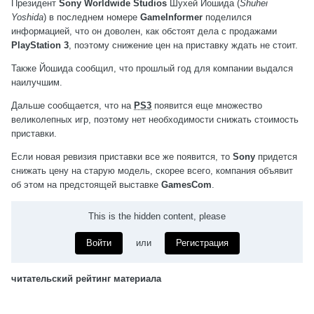
Президент
Sony Worldwide Studios
Шухей Йошида (
Shuhei
Yoshida
) в последнем номере
GameInformer
поделился
информацией, что он доволен, как обстоят дела с продажами
PlayStation 3
, поэтому снижение цен на приставку ждать не стоит.
Также Йошида сообщил, что прошлый год для компании выдался
наилучшим.
Дальше сообщается, что на
PS3
появится еще множество
великолепных игр, поэтому нет необходимости снижать стоимость
приставки.
Если новая ревизия приставки все же появится, то
Sony
придется
снижать цену на старую модель, скорее всего, компания объявит
об этом на предстоящей выставке
GamesCom
.
This is the hidden content, please
Войти
или
Регистрация
читательский рейтинг материала