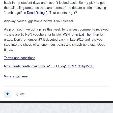
back in my student days and haven’t looked back. So my pick to get
the ball rolling stretches the parameters of the debate a little – playing
‘zombie golf’ in
Dead Rising 2
. That counts, right?
Anyway, your suggestions below, if you please!
As promised, I’ve got a prize this week for the best comments received
– there are 10 PSN vouchers for lunatic
PSN
romp
Eat Them!
up for
grabs. Don’t remember it? It debuted back in late 2010 and lets you
step into the shoes of an enormous beast and smash up a city. Good
times.
Terms and conditions
http://feeds.feedburner.com/~r/SCEEBlog/~4/RESNrUgH5QE
Читать дальше
Quote