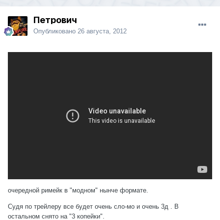
Петрович
Опубликовано
26 августа, 2012
очередной римейк в "модном" нынче формате.
Судя по трейлеру все будет очень сло-мо и очень 3д . В
остальном снято на "3 копейки".