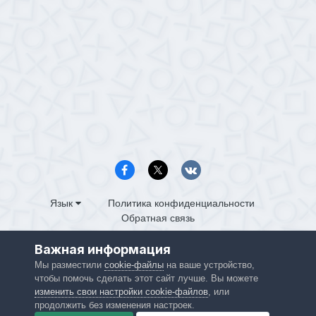
Язык
Политика конфиденциальности
Обратная связь
PS4.in.ua
Важная информация
Powered by Invision Community
Мы разместили
cookie-файлы
на ваше устройство,
чтобы помочь сделать этот сайт лучше. Вы можете
изменить свои настройки cookie-файлов
, или
продолжить без изменения настроек.