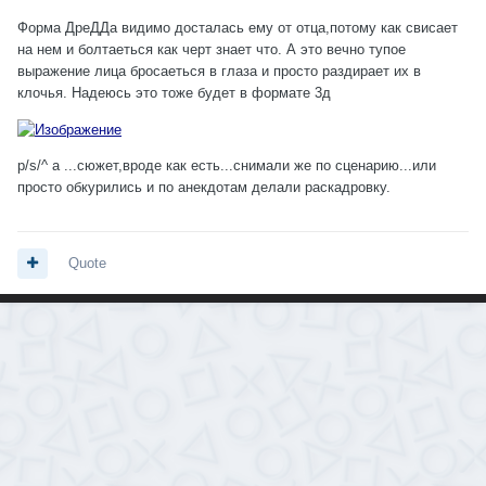
Форма ДреДДа видимо досталась ему от отца,потому как свисает
на нем и болтаеться как черт знает что. А это вечно тупое
выражение лица бросаеться в глаза и просто раздирает их в
клочья. Надеюсь это тоже будет в формате 3д
p/s/^ а ...сюжет,вроде как есть...снимали же по сценарию...или
просто обкурились и по анекдотам делали раскадровку.
Quote