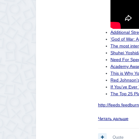
Additional Str
‘God of War: A
The most inte
Shuhei Yoshid
Need For Spee
Academy Award
This is Why Y
Red Johnson’s
If You’ve Eve
The Top 25 Pl
http://feeds.feedbu
Читать дальше
Quote