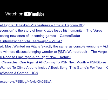
eet Fighter X Tekken Vita features – Official Capcom Blog
scension’ is the story of how Kratos loses his humanity – The Verge
resting new stars of upcoming games – GamesRadar
a interview: can Vita Tearaway? – VG247
d: Most Wanted on Vita is ‘exactly the same’ as console versions – V
 winners discuss bringing wonder to
PS3
′s Wonderbook – The Verge
ou Need to Play Papo & Yo Right Now – Kotaku
 Chronicles: One Against All Coming To PSN Next Month – PSNStores
r Wanted To Climb Around Inside A Beck Song, This Game’s For You – 
ayStation 3 Games – IGN
rner.com/~r/PSBlog/~4/vleXIk05EvA