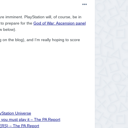
re imminent. PlayStation will, of course, be in
 to prepare for the
God of War: Ascension panel
ew below).
g on the blog), and I’m really hoping to score
yStation Universe
 you must play it – The PA Report
LERS) – The PA Report