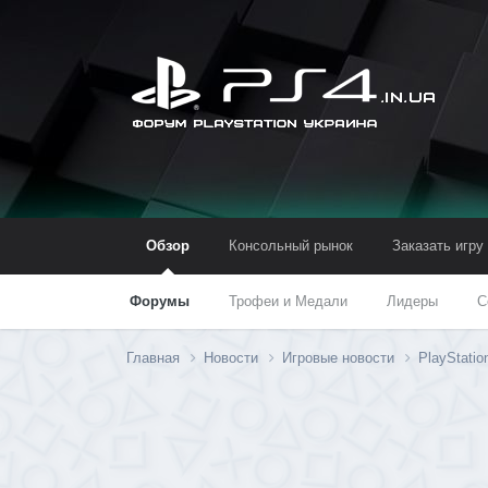
Обзор
Консольный рынок
Заказать игру
Форумы
Трофеи и Медали
Лидеры
С
Главная
Новости
Игровые новости
PlayStati