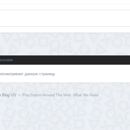
 онлайн
просматривает данную страницу
on Blog US
PlayStation Around The Web: What We Read