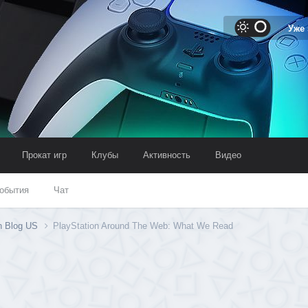
Уже
Прокат игр
Клубы
Активность
Видео
обытия
Чат
on Blog US
PlayStation Around The Web: What We Read