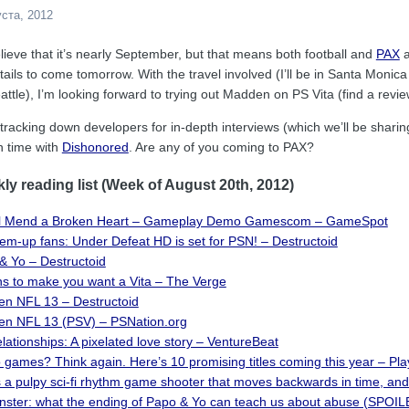
уста, 2012
believe that it’s nearly September, but that means both football and
PAX
a
ils to come tomorrow. With the travel involved (I’ll be in Santa Monica
ttle), I’m looking forward to trying out Madden on PS Vita (find a revi
 tracking down developers for in-depth interviews (which we’ll be sharin
 time with
Dishonored
. Are any of you coming to PAX?
y reading list (Week of August 20th, 2012)
ill Mend a Broken Heart – Gameplay Demo Gamescom – GameSpot
em-up fans: Under Defeat HD is set for PSN! – Destructoid
& Yo – Destructoid
s to make you want a Vita – The Verge
n NFL 13 – Destructoid
n NFL 13 (PSV) – PSNation.org
ationships: A pixelated love story – VentureBeat
 games? Think again. Here’s 10 promising titles coming this year – Pla
 a pulpy sci-fi rhythm game shooter that moves backwards in time, and
nster: what the ending of Papo & Yo can teach us about abuse (SPOI