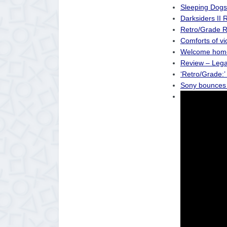
Sleeping Dog
Darksiders II
Retro/Grade 
Comforts of vi
Welcome home,
Review – Lega
‘Retro/Grade:’
Sony bounces