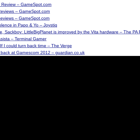
s Review – GameSpot.com
 Reviews – GameSpot.com
Reviews – GameSpot.com
olence in Papo & Yo – Joystiq
 Sackboy: LittleBigPlanet is improved by the Vita hardware – The PA 
sista – Terminal Gamer
 If I could turn back time – The Verge
 back at Gamescom 2012 – guardian.co.uk