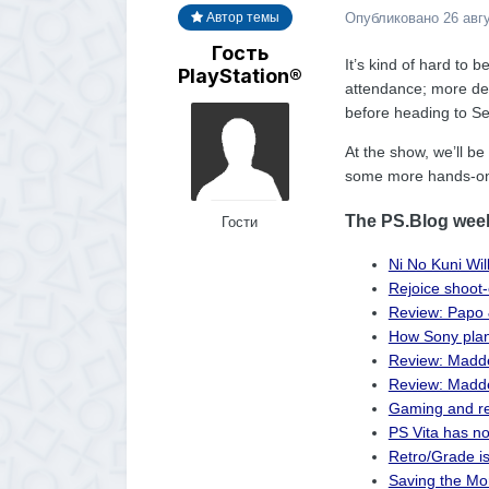
Опубликовано
26 авг
Автор темы
Гость
It’s kind of hard to 
PlayStation®
attendance; more deta
before heading to Sea
At the show, we’ll be
some more hands-on
The PS.Blog weekl
Гости
Ni No Kuni W
Rejoice shoot-
Review: Papo 
How Sony plan
Review: Madde
Review: Madde
Gaming and rel
PS Vita has no
Retro/Grade is
Saving the Mo