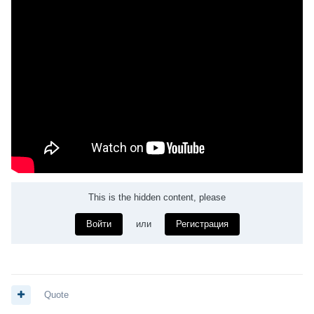
This is the hidden content, please
Войти
или
Регистрация
Quote