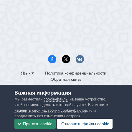
Язык
Политика конфиденциальности
Обратная связь
PS4.in.ua
Важная информация
Powered by Invision Community
Мы разместили
cookie-файлы
на ваше устройство,
чтобы помочь сделать этот сайт лучше. Вы можете
изменить свои настройки cookie-файлов
, или
продолжить без изменения настроек.
Принять cookie
Отклонить файлы сookie