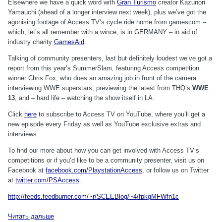
Elsewhere we have a quick word with
Gran Turismo
creator Kazunori
Yamauchi (ahead of a longer interview next week), plus we’ve got the
agonising footage of Access TV’s cycle ride home from gamescom –
which, let’s all remember with a wince, is in GERMANY – in aid of
industry charity
GamesAid
.
Talking of community presenters, last but definitely loudest we’ve got a
report from this year’s SummerSlam, featuring Access competition
winner Chris Fox, who does an amazing job in front of the camera
interviewing WWE superstars, previewing the latest from THQ’s
WWE
13
, and – hard life – watching the show itself in LA.
Click
here
to subscribe to Access TV on YouTube, where you’ll get a
new episode every Friday as well as YouTube exclusive extras and
interviews.
To find our more about how you can get involved with Access TV’s
competitions or if you’d like to be a community presenter, visit us on
Facebook at
facebook.com/PlaystationAccess
, or follow us on Twitter
at
twitter.com/PSAccess
.
http://feeds.feedburner.com/~r/SCEEBlog/~4/fpkgMFWfn1c
Читать дальше