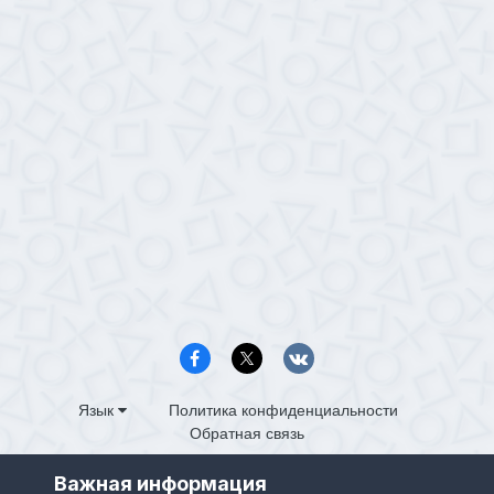
Язык
Политика конфиденциальности
Обратная связь
PS4.in.ua
Важная информация
Powered by Invision Community