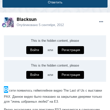
Ответить
Blacksun
Опубликовано
5 сентября, 2012
This is the hidden content, please
Войти
или
Регистрация
This is the hidden content, please
Войти
или
Регистрация
В
сети появилось геймплейное видео The Last of Us с выставки
PAX. Данное видео было показано за закрытыми дверями только
для
"очень избранных людей"
на E3.
Релиз эксклюзива для приставки
PS3
ожидается в следующем