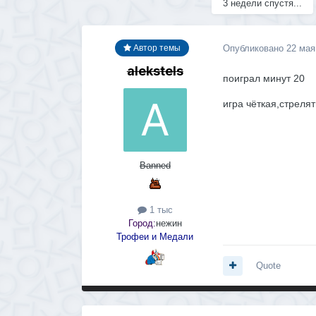
3 недели спустя...
Опубликовано
22 мая
Автор темы
alekstels
поиграл минут 20
игра чёткая,стреля
Banned
1 тыс
Город:
нежин
Трофеи и Медали
Quote