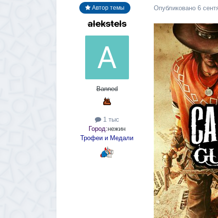
Опубликовано
6 сент
Автор темы
alekstels
Banned
1 тыс
Город:
нежин
Трофеи и Медали