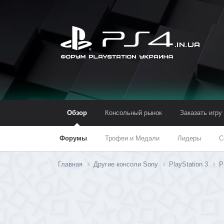
Обзор
Консольный рынок
Заказать игру
Форумы
Трофеи и Медали
Лидеры
С
Главная
Другие консоли Sony
PlayStation 3
P