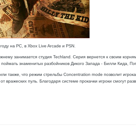
году на PC, в Xbox Live Arcade и PSN.
жнему занимается студия Techland. Серия вернется к своим корням
 поймать знаменитых разбойников Дикого Запада - Билли Кида, Пэт
или также, что режим стрельбы Concentration mode позволит игрок
 от вражеских пуль. Благодаря системе прокачки игроки смогут раз