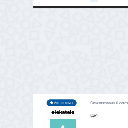
Опубликовано
6 сент
Автор темы
alekstels
где?