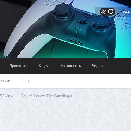
Уже
Прокат игр
Клубы
Активность
Видео
обытия
Чат
S3 Игры
Call of Juarez: The Gunslinger