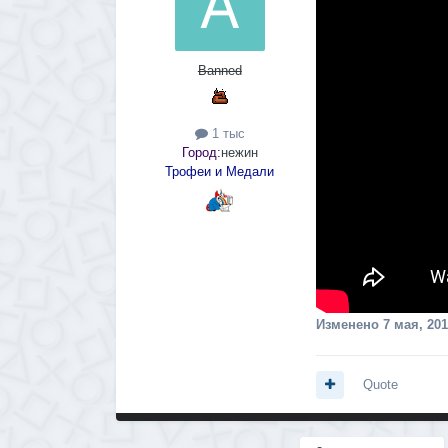
Banned
1 тыс
Город:
нежин
Трофеи и Медали
Изменено
7 мая, 20
Quote