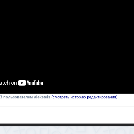
13
пользователем alekstels
(смотреть историю редактирования)