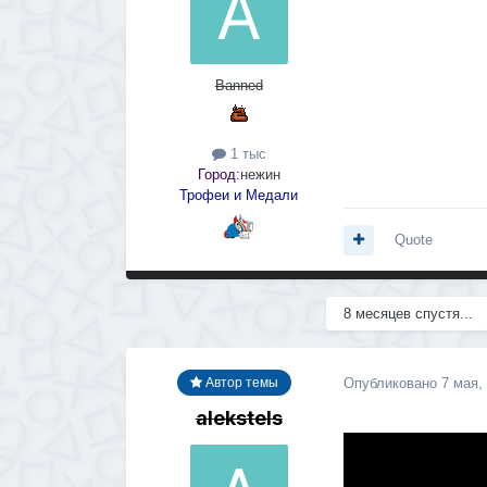
Banned
1 тыс
Город:
нежин
Трофеи и Медали
Quote
8 месяцев спустя...
Опубликовано
7 мая,
Автор темы
alekstels