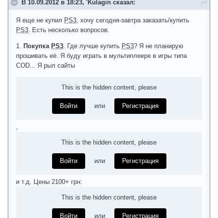
В 10.09.2012 в 18:23, 'Kulagin сказал:
Я еще не купил
PS3
, хочу сегодня-завтра заказать/купить
PS3
. Есть несколько вопросов.
1.
Покупка
PS3
. Где лучше купить
PS3
? Я не планирую
прошивать её. Я буду играть в мультиплеере в игры типа
COD... Я рыл сайты
This is the hidden content, please
Войти
или
Регистрация
,
This is the hidden content, please
Войти
или
Регистрация
и т.д. Цены 2100+ грн:
This is the hidden content, please
Войти
или
Регистрация