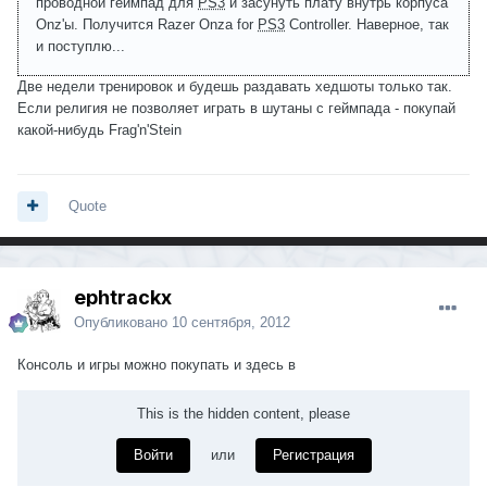
проводной геймпад для
PS3
и засунуть плату внутрь корпуса
Onz'ы. Получится Razer Onza for
PS3
Controller. Наверное, так
и поступлю...
Две недели тренировок и будешь раздавать хедшоты только так.
Если религия не позволяет играть в шутаны с геймпада - покупай
какой-нибудь Frag'n'Stein
Quote
ephtrackx
Опубликовано
10 сентября, 2012
Консоль и игры можно покупать и здесь в
This is the hidden content, please
Войти
или
Регистрация