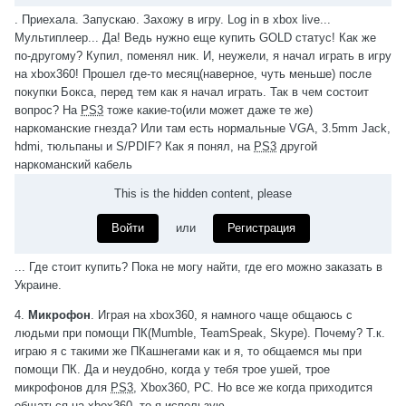
. Приехала. Запускаю. Захожу в игру. Log in в xbox live...
Мультиплеер... Да! Ведь нужно еще купить GOLD статус! Как же
по-другому? Купил, поменял ник. И, неужели, я начал играть в игру
на xbox360! Прошел где-то месяц(наверное, чуть меньше) после
покупки Бокса, перед тем как я начал играть. Так в чем состоит
вопрос? На
PS3
тоже какие-то(или может даже те же)
наркоманские гнезда? Или там есть нормальные VGA, 3.5mm Jack,
hdmi, тюльпаны и S/PDIF? Как я понял, на
PS3
другой
наркоманский кабель
This is the hidden content, please
Войти
или
Регистрация
... Где стоит купить? Пока не могу найти, где его можно заказать в
Украине.
4.
Микрофон
. Играя на xbox360, я намного чаще общаюсь с
людьми при помощи ПК(Mumble, TeamSpeak, Skype). Почему? Т.к.
играю я с такими же ПКашнегами как и я, то общаемся мы при
помощи ПК. Да и неудобно, когда у тебя трое ушей, трое
микрофонов для
PS3
, Xbox360, PC. Но все же когда приходится
общаться на xbox360, то я использую