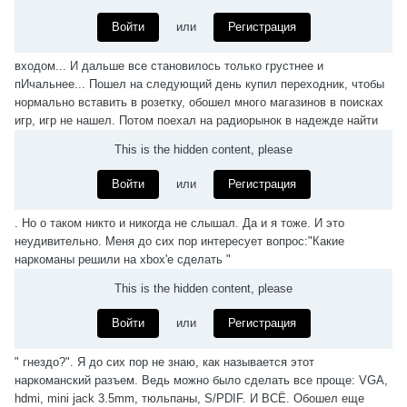
Войти
или
Регистрация
входом... И дальше все становилось только грустнее и
пИчальнее... Пошел на следующий день купил переходник, чтобы
нормально вставить в розетку, обошел много магазинов в поисках
игр, игр не нашел. Потом поехал на радиорынок в надежде найти
This is the hidden content, please
Войти
или
Регистрация
. Но о таком никто и никогда не слышал. Да и я тоже. И это
неудивительно. Меня до сих пор интересует вопрос:"Какие
наркоманы решили на xbox'e сделать "
This is the hidden content, please
Войти
или
Регистрация
" гнездо?". Я до сих пор не знаю, как называется этот
наркоманский разъем. Ведь можно было сделать все проще: VGA,
hdmi, mini jack 3.5mm, тюльпаны, S/PDIF. И ВСЁ. Обошел еще