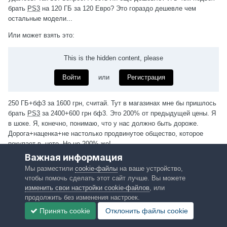
брать
PS3
на 120 ГБ за 120 Евро? Это гораздо дешевле чем
остальные модели...
Или может взять это:
This is the hidden content, please
Войти
или
Регистрация
250 ГБ+бф3 за 1600 грн, считай. Тут в магазинах мне бы пришлось
брать
PS3
за 2400+600 грн бф3. Это 200% от предыдущей цены. Я
в шоке. Я, конечно, понимаю, что у нас должно быть дороже.
Дорога+наценка+не настолько продвинутое общество, которое
покупает в -нете. Но не 200% же!
Важная информация
И я думаю, мне лучше всего взять
PS3
+BF3 за 160 EUR.
Мы разместили
cookie-файлы
на ваше устройство,
чтобы помочь сделать этот сайт лучше. Вы можете
В 10.09.2012 в 20:18, 'GreysouL сказал:
изменить свои настройки cookie-файлов
, или
продолжить без изменения настроек.
Игры можно покупать в цифровом виде в Playstation Store тот
же Battlefield 3 там есть.
Принять cookie
Отклонить файлы сookie
Насчет монитора есть вот такой кабель