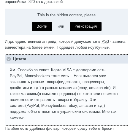
европейская 320-ка с доставкой.
This is the hidden content, please
Войти
или
Регистрация
И да, единственный апгрейд, который допускается в
PS3
- замена
винчестера на более ёмкий. Подойдёт любой ноутбучный.
Цитата
Хм. Спасибо за совет. Карта VISA с долларами есть...
PayPal, Moneybookers тоже есть... Но я пытался уже
заказывать разные товары(видеокарты, процессоры,
джойстики и т.д.) в разных магазинах(ebay, amazon etc). И
такие магазины(в смысле продавцы) не хотят или не имеют
возможности отправлять товары в Украину. Эти
системы(PayPal, Moneybookers, ebay, amazon и т.д.)
недружелюбно относятся к украинским системам. Мне так
кажется.
На ибее есть удобный фильтр, который сразу тебе отбросит