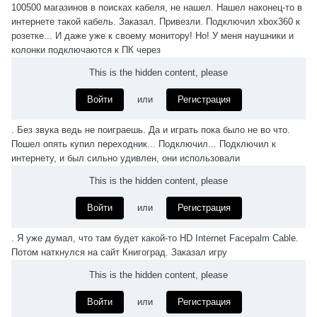
100500 магазинов в поисках кабеля, не нашел. Нашел наконец-то в
интернете такой кабель. Заказал. Привезли. Подключил xbox360 к
розетке... И даже уже к своему монитору! Но! У меня наушники и
колонки подключаются к ПК через
This is the hidden content, please
Войти
или
Регистрация
. Без звука ведь не поиграешь. Да и играть пока было не во что.
Пошел опять купил переходник... Подключил... Подключил к
интернету, и был сильно удивлен, они использовали
This is the hidden content, please
Войти
или
Регистрация
. Я уже думал, что там будет какой-то HD Internet Facepalm Cable.
Потом наткнулся на сайт Книгоград. Заказал игру
This is the hidden content, please
Войти
или
Регистрация