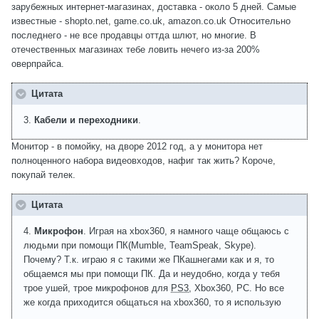
зарубежных интернет-магазинах, доставка - около 5 дней. Самые
известные - shopto.net, game.co.uk, amazon.co.uk Относительно
последнего - не все продавцы оттда шлют, но многие. В
отечественных магазинах тебе ловить нечего из-за 200%
оверпрайса.
Цитата
3.
Кабели и переходники
.
Монитор - в помойку, на дворе 2012 год, а у монитора нет
полноценного набора видеовходов, нафиг так жить? Короче,
покупай телек.
Цитата
4.
Микрофон
. Играя на xbox360, я намного чаще общаюсь с
людьми при помощи ПК(Mumble, TeamSpeak, Skype).
Почему? Т.к. играю я с такими же ПКашнегами как и я, то
общаемся мы при помощи ПК. Да и неудобно, когда у тебя
трое ушей, трое микрофонов для
PS3
, Xbox360, PC. Но все
же когда приходится общаться на xbox360, то я использую