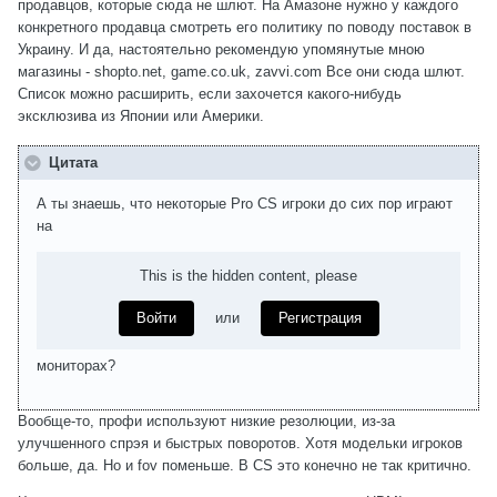
продавцов, которые сюда не шлют. На Амазоне нужно у каждого
конкретного продавца смотреть его политику по поводу поставок в
Украину. И да, настоятельно рекомендую упомянутые мною
магазины - shopto.net, game.co.uk, zavvi.com Все они сюда шлют.
Список можно расширить, если захочется какого-нибудь
эксклюзива из Японии или Америки.
Цитата
А ты знаешь, что некоторые Pro CS игроки до сих пор играют
на
This is the hidden content, please
Войти
или
Регистрация
мониторах?
Вообще-то, профи используют низкие резолюции, из-за
улучшенного спрэя и быстрых поворотов. Хотя модельки игроков
больше, да. Но и fov поменьше. В CS это конечно не так критично.