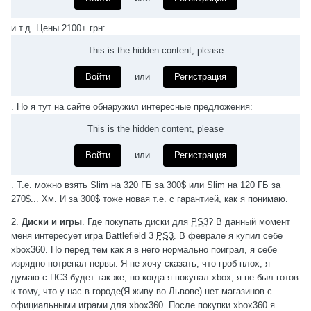
и т.д. Цены 2100+ грн:
This is the hidden content, please
Войти
или
Регистрация
. Но я тут на сайте обнаружил интересные предложения:
This is the hidden content, please
Войти
или
Регистрация
. Т.е. можно взять Slim на 320 ГБ за 300$ или Slim на 120 ГБ за
270$... Хм. И за 300$ тоже новая т.е. с гарантией, как я понимаю.
2.
Диски и игры
. Где покупать диски для
PS3
? В данный момент
меня интересует игра Battlefield 3
PS3
. В феврале я купил себе
xbox360. Но перед тем как я в него нормально поиграл, я себе
изрядно потрепал нервы. Я не хочу сказать, что гроб плох, я
думаю с ПС3 будет так же, но когда я покупал xbox, я не был готов
к тому, что у нас в городе(Я живу во Львове) нет магазинов с
официальными играми для xbox360. После покупки xbox360 я