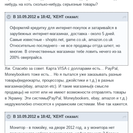
нибудь на хоть сколько-нибудь серьезные товары?
В 10.09.2012 в 18:42, 'KEHT сказал:
Оформляй кредитку для интернет-покупок и затаривайся в
зарубежных интернет-магазинах, доставка - около 5 дней.
Самые известные - shopto.net, game.co.uk, amazon.co.uk
Относительно последнего - не все продавцы оттда шлют, но
многие. В отечественных магазинах тебе ловить нечего из-за
200% оверпрайса.
Хм. Спасибо за совет. Карта VISA с долларами есть... PayPal,
Moneybookers тоже есть... Но я пытался уже заказывать разные
товары(видеокарты, процессоры, джойстики и т.д.) в разных
магазинах(ebay, amazon etc). И такие магазины(в смысле
продавцы) не хотят или не имеют возможности отправлять товары
в Украину. Эти системы(PayPal, Moneybookers, ebay, amazon и т.д.)
недружелюбно относятся к украинским системам. Мне так кажется.
В 10.09.2012 в 18:42, 'KEHT сказал:
Монитор - в помойку, на дворе 2012 год, а у монитора нет