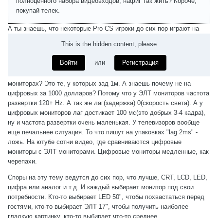
полноценного набора видеовходов, нафиг так жить? Короче,
покупай телек.
А ты знаешь, что некоторые Pro CS игроки до сих пор играют на
This is the hidden content, please
Войти
или
Регистрация
мониторах? Это те, у которых зад 1м. А знаешь почему не на
цифровых за 1000 долларов? Потому что у ЭЛТ мониторов частота
развертки 120+ Hz. А так же лаг(задержка) 0(скорость света). А у
цифровых мониторов лаг достикает 100 мс(это добрых 3-4 кадра),
ну и частота развертки очень маленькая. У телевизоров вообще
еще печальнее ситуация. То что пишут на упаковках "lag 2ms" -
ложь. На ютубе сотни видео, где сравниваются цифровые
мониторы с ЭЛТ мониторами. Цифровые мониторы медленные, как
черепахи.
Споры на эту тему ведутся до сих пор, что лучше, CRT, LCD, LED,
цифра или аналог и т.д. И каждый выбирает монитор под свои
потребности. Кто-то выбирает LED 50", чтобы похвастаться перед
гостями, кто-то выбирает ЭЛТ 17", чтобы получить наиболее
гладкую картинку, кто-то выбирает что-то среднее...