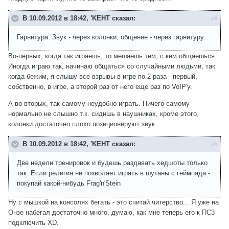
В 10.09.2012 в 18:42, 'KEHT сказал:
Гарнитура. Звук - через колонки, общение - через гарнитуру.
Во-первых, когда так играешь, то мешаешь тем, с кем общаешься.
Иногда играю так, начинаю общаться со случайными людьми, так
когда бежим, я слышу все взрывы в игре по 2 раза - первый,
собственно, в игре, а второй раз от него еще раз по VoIP'у.
А во-вторых, так самому неудобно играть. Ничего самому
нормально не слышно т.к. сидишь в наушниках, кроме этого,
колонки достаточно плохо позиционируют звук...
В 10.09.2012 в 18:42, 'KEHT сказал:
Две недели тренировок и будешь раздавать хедшоты только
так. Если религия не позволяет играть в шутаны с геймпада -
покупай какой-нибудь Frag'n'Stein
Ну с мышкой на консолях бегать - это считай читерство... Я уже на
Онзе набегал достаточно много, думаю, как мне теперь его к ПС3
подключить XD.