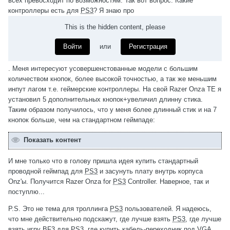
всех превосходит по возможностям. Так вот вопрос. Какие
контроллеры есть для
PS3
? Я знаю про
This is the hidden content, please
Войти
или
Регистрация
. Меня интересуют усовершенстованные модели с большим
количеством кнопок, более высокой точностью, а так же меньшим
инпут лагом т.е. геймерские контроллеры. На свой Razer Onza TE я
установил 5 дополнительных кнопок+увеличил длинну стика.
Таким образом получилось, что у меня более длинный стик и на 7
кнопок больше, чем на стандартном геймпаде:
Показать контент
И мне только что в голову пришла идея купить стандартный
проводной геймпад для
PS3
и засунуть плату внутрь корпуса
Onz'ы. Получится Razer Onza for
PS3
Controller. Наверное, так и
поступлю...
P.S. Это не тема для троллинга
PS3
пользователей. Я надеюсь,
что мне действительно подскажут, где лучше взять
PS3
, где лучше
взять игру BF3 для
PS3
, где купить кабель-переходник под VGA