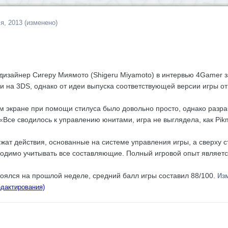
я, 2013
(изменено)
дизайнер Сигеру Миямото (Shigeru Miyamoto) в интервью 4Gamer з
ли на 3DS, однако от идеи выпуска соответствующей версии игры от
м экране при помощи стилуса было довольно просто, однако разра
 «Все сводилось к управлению юнитами, игра не выглядела, как Pik
жат действия, основанные на системе управления игры, а сверху сто
ходимо учитывать все составляющие. Полный игровой опыт являет
тоялся на прошлой неделе, средний балл игры составил 88/100.
Из
едактирования)