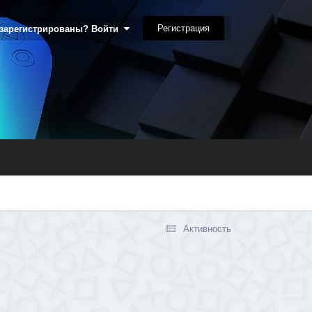
Регистрация
 зарегистрированы? Войти
Активность