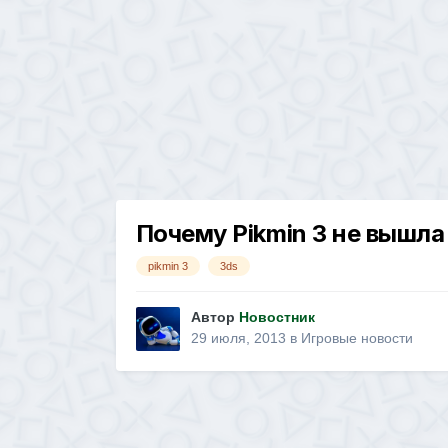
Почему Pikmin 3 не вышла
pikmin 3
3ds
Автор
Новостник
29 июля, 2013
в
Игровые новости