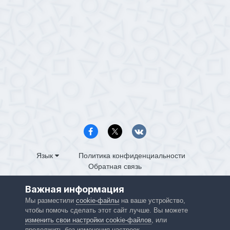
Язык
Политика конфиденциальности
Обратная связь
PS4.in.ua
Важная информация
Powered by Invision Community
Мы разместили
cookie-файлы
на ваше устройство,
чтобы помочь сделать этот сайт лучше. Вы можете
изменить свои настройки cookie-файлов
, или
продолжить без изменения настроек.