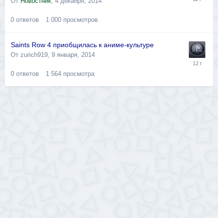
От
Новостник
,
4 декабря, 2014
0
ответов
1 000
просмотров
Saints Row 4 приобщилась к аниме-культуре
От
zurich919
,
9 января, 2014
0
ответов
1 564
просмотра