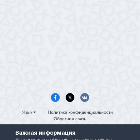
Язык
Политика конфиденциальности
Обратная связь
PS4.in.ua
Важная информация
Powered by Invision Community
Мы разместили
cookie-файлы
на ваше устройство,