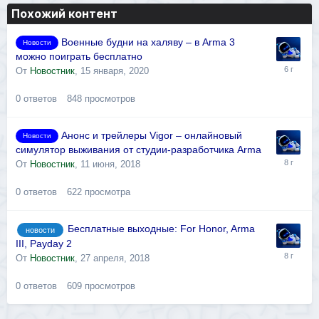
Похожий контент
Военные будни на халяву – в Arma 3
Новости
можно поиграть бесплатно
От
Новостник
,
15 января, 2020
0
ответов
848
просмотров
Анонс и трейлеры Vigor – онлайновый
Новости
симулятор выживания от студии-разработчика Arma
От
Новостник
,
11 июня, 2018
0
ответов
622
просмотра
Бесплатные выходные: For Honor, Arma
новости
III, Payday 2
От
Новостник
,
27 апреля, 2018
0
ответов
609
просмотров