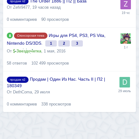
The Order 1886 || П2 || База
продам п2
От
Zefir9477
,
19 часов назад
0
комментариев
90
просмотров
Игры для PS4, PS3, PS Vita,
Спонсорская тема
Nintendo DS/3DS.
1
2
3
От
Звездочетка
,
1 мая, 2016
58
ответов
102 499
просмотров
Продам | Один Из Нас. Часть II | П2 |
продам п2
180349
От
DethComa
,
29 июля
0
комментариев
338
просмотров